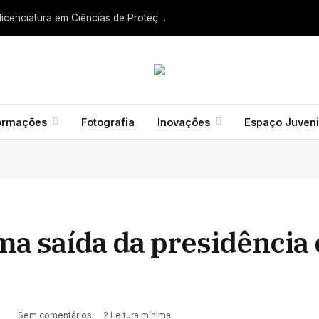
Liga dos Bombeiros quer fazer nascer licenciatura em Ciências de Proteção Civil e Bombeiros
ormações
Fotografia
Inovações
Espaço Juveni
a saída da presidência 
Sem comentários
2 Leitura mínima