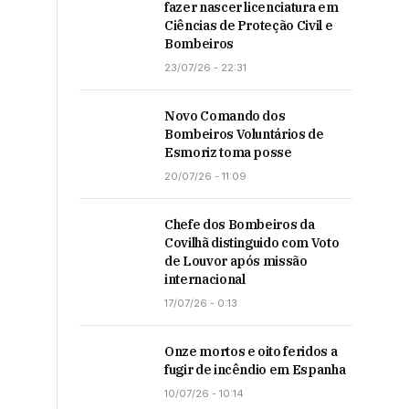
fazer nascer licenciatura em
Ciências de Proteção Civil e
Bombeiros
23/07/26 - 22:31
Novo Comando dos
Bombeiros Voluntários de
Esmoriz toma posse
20/07/26 - 11:09
Chefe dos Bombeiros da
Covilhã distinguido com Voto
de Louvor após missão
internacional
17/07/26 - 0:13
Onze mortos e oito feridos a
fugir de incêndio em Espanha
10/07/26 - 10:14