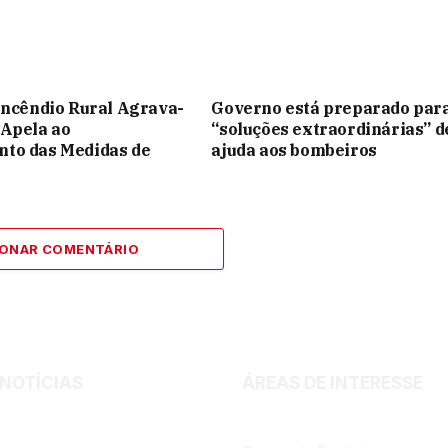
Incêndio Rural Agrava-
Governo está preparado par
 Apela ao
“soluções extraordinárias” d
to das Medidas de
ajuda aos bombeiros
IONAR COMENTÁRIO
Facebook
Instagram
 NOTÍCIAS
ÁREAS DE INTERESSE