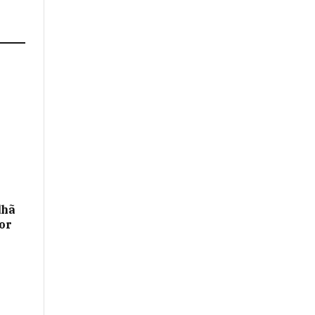
lhã
or