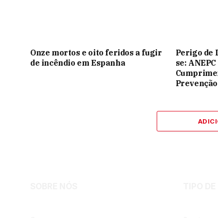
Onze mortos e oito feridos a fugir
Perigo de 
de incêndio em Espanha
se: ANEPC
Cumprimen
Prevenção
ADIC
SOBRE NÓS
TIPO DE