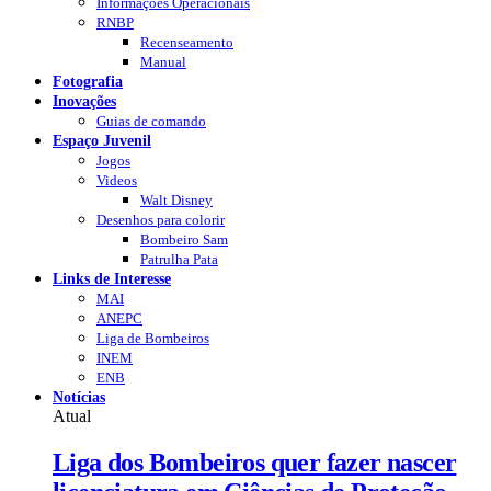
Informações Operacionais
RNBP
Recenseamento
Manual
Fotografia
Inovações
Guias de comando
Espaço Juvenil
Jogos
Videos
Walt Disney
Desenhos para colorir
Bombeiro Sam
Patrulha Pata
Links de Interesse
MAI
ANEPC
Liga de Bombeiros
INEM
ENB
Notícias
Atual
Liga dos Bombeiros quer fazer nascer