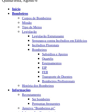
Quinta-feira, Agosto 6
Início
Bombeiros
Corpos de Bombeiros
Missão
Tipo de Meios
Legislação
Legislação Estruturante
Segurança contra Incêndios em Edificios
Incêndios Florestais
Bombeiros
Subsídios e Apoios
Quartéis
Equipamentos
EIP
FEB
Transporte de Doentes
Bombeiros Profissionais
História dos Bombeiros
Informações
Recrutamento
Ser bombeiro
Perguntas frequentes
Arquivo “Bombeiros.pt”