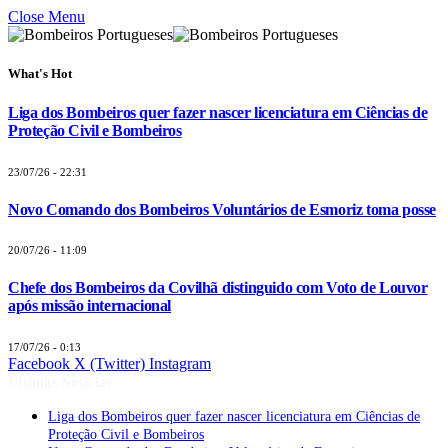
Close Menu
What's Hot
Liga dos Bombeiros quer fazer nascer licenciatura em Ciências de
Proteção Civil e Bombeiros
23/07/26 - 22:31
Novo Comando dos Bombeiros Voluntários de Esmoriz toma posse
20/07/26 - 11:09
Chefe dos Bombeiros da Covilhã distinguido com Voto de Louvor
após missão internacional
17/07/26 - 0:13
Facebook
X (Twitter)
Instagram
Últimas Notícias
Liga dos Bombeiros quer fazer nascer licenciatura em Ciências de
Proteção Civil e Bombeiros