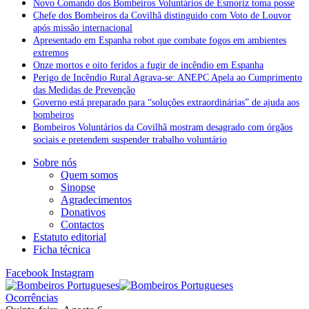
Novo Comando dos Bombeiros Voluntários de Esmoriz toma posse
Chefe dos Bombeiros da Covilhã distinguido com Voto de Louvor
após missão internacional
Apresentado em Espanha robot que combate fogos em ambientes
extremos
Onze mortos e oito feridos a fugir de incêndio em Espanha
Perigo de Incêndio Rural Agrava-se: ANEPC Apela ao Cumprimento
das Medidas de Prevenção
Governo está preparado para “soluções extraordinárias” de ajuda aos
bombeiros
Bombeiros Voluntários da Covilhã mostram desagrado com órgãos
sociais e pretendem suspender trabalho voluntário
Sobre nós
Quem somos
Sinopse
Agradecimentos
Donativos
Contactos
Estatuto editorial
Ficha técnica
Facebook
Instagram
Ocorrências