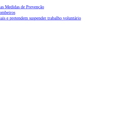
as Medidas de Prevenção
bombeiros
is e pretendem suspender trabalho voluntário