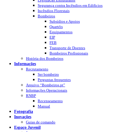
Legislação Estruturante
Segurança contra Incêndios em Edificios
Incêndios Florestais
Bombeiros
Subsídios e Apoios
Quartéis
Equipamentos
EIP
FEB
Transporte de Doentes
Bombeiros Profissionais
História dos Bombeiros
Informações
Recrutamento
Ser bombeiro
Perguntas frequentes
Arquivo “Bombeiros.pt”
Informações Operacionais
RNBP
Recenseamento
Manual
Fotografia
Inovações
Guias de comando
Espaço Juvenil