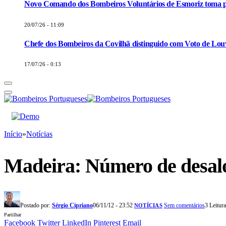
Novo Comando dos Bombeiros Voluntários de Esmoriz toma p
20/07/26 - 11:09
Chefe dos Bombeiros da Covilhã distinguido com Voto de Louv
17/07/26 - 0:13
Início
»
Notícias
Madeira: Número de desalo
Postado por:
Sérgio Cipriano
06/11/12 - 23:52
Sem comentários
3 Leitur
NOTÍCIAS
Partilhar
Facebook
Twitter
LinkedIn
Pinterest
Email