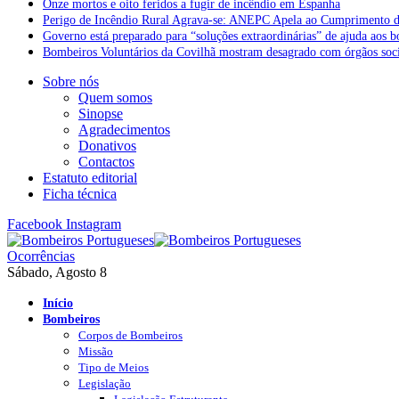
Onze mortos e oito feridos a fugir de incêndio em Espanha
Perigo de Incêndio Rural Agrava-se: ANEPC Apela ao Cumprimento d
Governo está preparado para “soluções extraordinárias” de ajuda aos 
Bombeiros Voluntários da Covilhã mostram desagrado com órgãos socia
Sobre nós
Quem somos
Sinopse
Agradecimentos
Donativos
Contactos
Estatuto editorial
Ficha técnica
Facebook
Instagram
Ocorrências
Sábado, Agosto 8
Início
Bombeiros
Corpos de Bombeiros
Missão
Tipo de Meios
Legislação