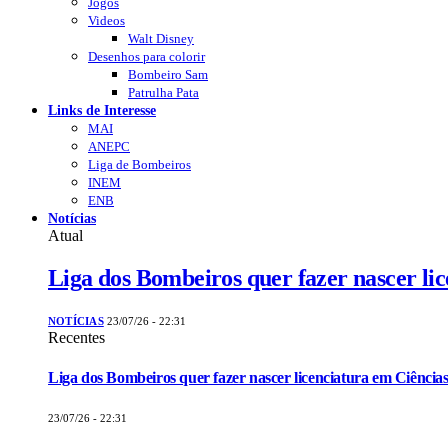
Jogos
Videos
Walt Disney
Desenhos para colorir
Bombeiro Sam
Patrulha Pata
Links de Interesse
MAI
ANEPC
Liga de Bombeiros
INEM
ENB
Notícias
Atual
Liga dos Bombeiros quer fazer nascer li
NOTÍCIAS
23/07/26 - 22:31
Recentes
Liga dos Bombeiros quer fazer nascer licenciatura em Ciências
23/07/26 - 22:31