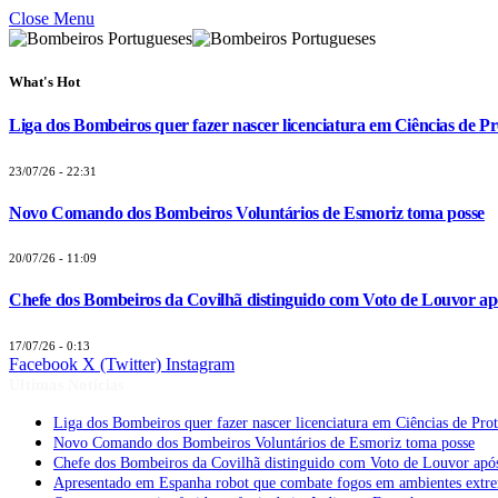
Close Menu
What's Hot
Liga dos Bombeiros quer fazer nascer licenciatura em Ciências de Pr
23/07/26 - 22:31
Novo Comando dos Bombeiros Voluntários de Esmoriz toma posse
20/07/26 - 11:09
Chefe dos Bombeiros da Covilhã distinguido com Voto de Louvor apó
17/07/26 - 0:13
Facebook
X (Twitter)
Instagram
Últimas Notícias
Liga dos Bombeiros quer fazer nascer licenciatura em Ciências de Pro
Novo Comando dos Bombeiros Voluntários de Esmoriz toma posse
Chefe dos Bombeiros da Covilhã distinguido com Voto de Louvor após
Apresentado em Espanha robot que combate fogos em ambientes extr