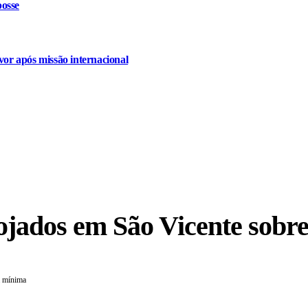
osse
or após missão internacional
jados em São Vicente sobre
a mínima