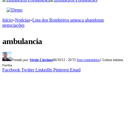
Início
»
Notícias
»
Liga dos Bombeiros ameaça abandonar
negociações
ambulancia
Postado por:
Sérgio Cipriano
06/10/12 - 20:55
Sem comentários
1 Leitura mínima
Partilhar
Facebook
Twitter
LinkedIn
Pinterest
Email