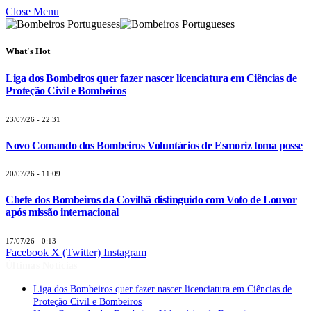
Close Menu
What's Hot
Liga dos Bombeiros quer fazer nascer licenciatura em Ciências de
Proteção Civil e Bombeiros
23/07/26 - 22:31
Novo Comando dos Bombeiros Voluntários de Esmoriz toma posse
20/07/26 - 11:09
Chefe dos Bombeiros da Covilhã distinguido com Voto de Louvor
após missão internacional
17/07/26 - 0:13
Facebook
X (Twitter)
Instagram
Últimas Notícias
Liga dos Bombeiros quer fazer nascer licenciatura em Ciências de
Proteção Civil e Bombeiros