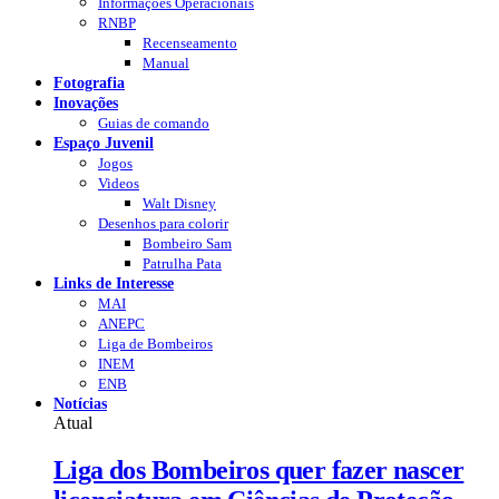
Informações Operacionais
RNBP
Recenseamento
Manual
Fotografia
Inovações
Guias de comando
Espaço Juvenil
Jogos
Videos
Walt Disney
Desenhos para colorir
Bombeiro Sam
Patrulha Pata
Links de Interesse
MAI
ANEPC
Liga de Bombeiros
INEM
ENB
Notícias
Atual
Liga dos Bombeiros quer fazer nascer