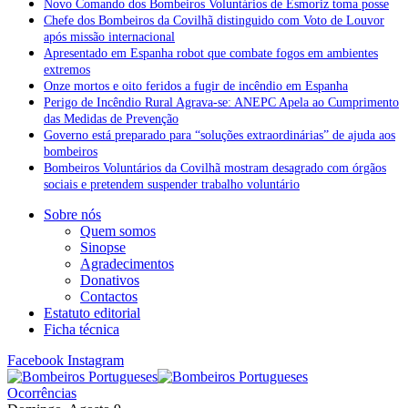
Novo Comando dos Bombeiros Voluntários de Esmoriz toma posse
Chefe dos Bombeiros da Covilhã distinguido com Voto de Louvor
após missão internacional
Apresentado em Espanha robot que combate fogos em ambientes
extremos
Onze mortos e oito feridos a fugir de incêndio em Espanha
Perigo de Incêndio Rural Agrava-se: ANEPC Apela ao Cumprimento
das Medidas de Prevenção
Governo está preparado para “soluções extraordinárias” de ajuda aos
bombeiros
Bombeiros Voluntários da Covilhã mostram desagrado com órgãos
sociais e pretendem suspender trabalho voluntário
Sobre nós
Quem somos
Sinopse
Agradecimentos
Donativos
Contactos
Estatuto editorial
Ficha técnica
Facebook
Instagram
Ocorrências