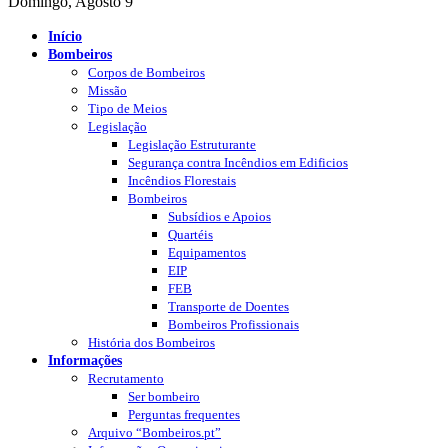
Domingo, Agosto 9
Início
Bombeiros
Corpos de Bombeiros
Missão
Tipo de Meios
Legislação
Legislação Estruturante
Segurança contra Incêndios em Edificios
Incêndios Florestais
Bombeiros
Subsídios e Apoios
Quartéis
Equipamentos
EIP
FEB
Transporte de Doentes
Bombeiros Profissionais
História dos Bombeiros
Informações
Recrutamento
Ser bombeiro
Perguntas frequentes
Arquivo “Bombeiros.pt”