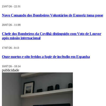
23/07/26 - 22:31
Novo Comando dos Bombeiros Voluntários de Esmoriz toma posse
20/07/26 - 11:09
Chefe dos Bombeiros da Covilhã distinguido com Voto de Louvor
após missão internacional
17/07/26 - 0:13
Onze mortos e oito feridos a fugir de incêndio em Espanha
10/07/26 - 10:14
publicidade