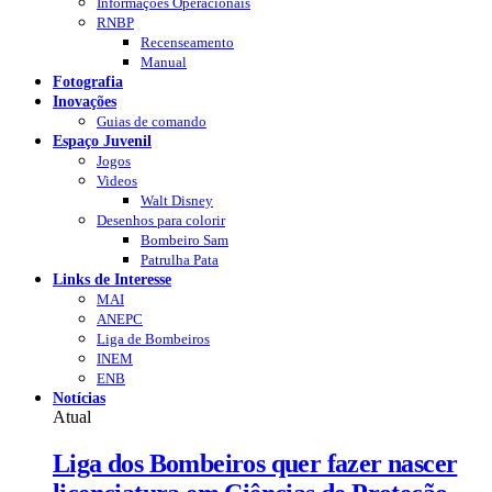
Informações Operacionais
RNBP
Recenseamento
Manual
Fotografia
Inovações
Guias de comando
Espaço Juvenil
Jogos
Videos
Walt Disney
Desenhos para colorir
Bombeiro Sam
Patrulha Pata
Links de Interesse
MAI
ANEPC
Liga de Bombeiros
INEM
ENB
Notícias
Atual
Liga dos Bombeiros quer fazer nascer