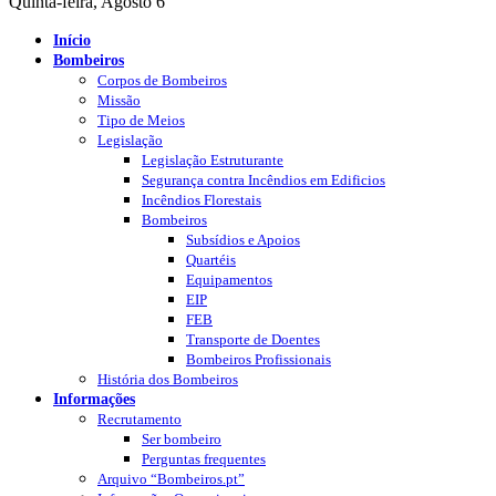
Quinta-feira, Agosto 6
Início
Bombeiros
Corpos de Bombeiros
Missão
Tipo de Meios
Legislação
Legislação Estruturante
Segurança contra Incêndios em Edificios
Incêndios Florestais
Bombeiros
Subsídios e Apoios
Quartéis
Equipamentos
EIP
FEB
Transporte de Doentes
Bombeiros Profissionais
História dos Bombeiros
Informações
Recrutamento
Ser bombeiro
Perguntas frequentes
Arquivo “Bombeiros.pt”