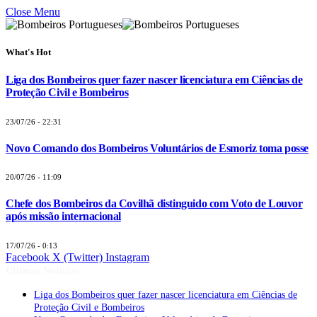
Close Menu
What's Hot
Liga dos Bombeiros quer fazer nascer licenciatura em Ciências de
Proteção Civil e Bombeiros
23/07/26 - 22:31
Novo Comando dos Bombeiros Voluntários de Esmoriz toma posse
20/07/26 - 11:09
Chefe dos Bombeiros da Covilhã distinguido com Voto de Louvor
após missão internacional
17/07/26 - 0:13
Facebook
X (Twitter)
Instagram
Últimas Notícias
Liga dos Bombeiros quer fazer nascer licenciatura em Ciências de
Proteção Civil e Bombeiros