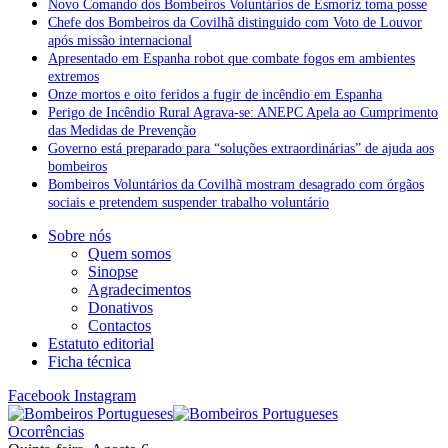
Novo Comando dos Bombeiros Voluntários de Esmoriz toma posse
Chefe dos Bombeiros da Covilhã distinguido com Voto de Louvor
após missão internacional
Apresentado em Espanha robot que combate fogos em ambientes
extremos
Onze mortos e oito feridos a fugir de incêndio em Espanha
Perigo de Incêndio Rural Agrava-se: ANEPC Apela ao Cumprimento
das Medidas de Prevenção
Governo está preparado para “soluções extraordinárias” de ajuda aos
bombeiros
Bombeiros Voluntários da Covilhã mostram desagrado com órgãos
sociais e pretendem suspender trabalho voluntário
Sobre nós
Quem somos
Sinopse
Agradecimentos
Donativos
Contactos
Estatuto editorial
Ficha técnica
Facebook
Instagram
Ocorrências