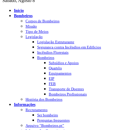
Sábado, Agosto 8
Início
Bombeiros
Corpos de Bombeiros
Missão
Tipo de Meios
Legislação
Legislação Estruturante
Segurança contra Incêndios em Edificios
Incêndios Florestais
Bombeiros
Subsídios e Apoios
Quartéis
Equipamentos
EIP
FEB
Transporte de Doentes
Bombeiros Profissionais
História dos Bombeiros
Informações
Recrutamento
Ser bombeiro
Perguntas frequentes
Arquivo “Bombeiros.pt”