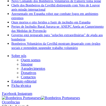
Novo Comando dos Bombeiros Voluntários de Esmoriz toma posse
Chefe dos Bombeiros da Covilhã distinguido com Voto de Louvor
após missão internacional
Apresentado em Espanha robot que combate fogos em ambientes
extremos
Onze mortos e oito feridos a fugir de incêndio em Espanha
Perigo de Incêndio Rural Agrava-se: ANEPC Apela ao Cumprimento
das Medidas de Prevenção
Governo está preparado para “soluções extraordinárias” de ajuda aos
bombeiros
Bombeiros Voluntários da Covilhã mostram desagrado com órgãos
sociais e pretendem suspender trabalho voluntário
Sobre nós
Quem somos
Sinopse
Agradecimentos
Donativos
Contactos
Estatuto editorial
Ficha técnica
Facebook
Instagram
Ocorrências