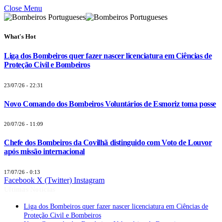
Close Menu
What's Hot
Liga dos Bombeiros quer fazer nascer licenciatura em Ciências de
Proteção Civil e Bombeiros
23/07/26 - 22:31
Novo Comando dos Bombeiros Voluntários de Esmoriz toma posse
20/07/26 - 11:09
Chefe dos Bombeiros da Covilhã distinguido com Voto de Louvor
após missão internacional
17/07/26 - 0:13
Facebook
X (Twitter)
Instagram
Últimas Notícias
Liga dos Bombeiros quer fazer nascer licenciatura em Ciências de
Proteção Civil e Bombeiros