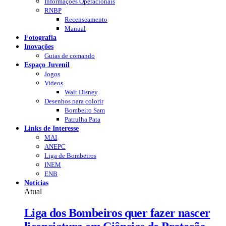
Informações Operacionais
RNBP
Recenseamento
Manual
Fotografia
Inovações
Guias de comando
Espaço Juvenil
Jogos
Videos
Walt Disney
Desenhos para colorir
Bombeiro Sam
Patrulha Pata
Links de Interesse
MAI
ANEPC
Liga de Bombeiros
INEM
ENB
Notícias
Atual
Liga dos Bombeiros quer fazer nascer