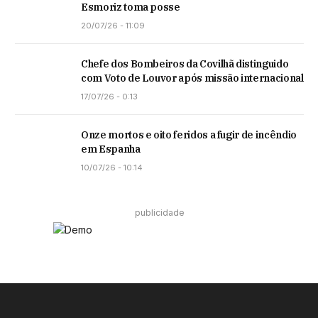
Esmoriz toma posse
20/07/26 - 11:09
Chefe dos Bombeiros da Covilhã distinguido
com Voto de Louvor após missão internacional
17/07/26 - 0:13
Onze mortos e oito feridos a fugir de incêndio
em Espanha
10/07/26 - 10:14
publicidade