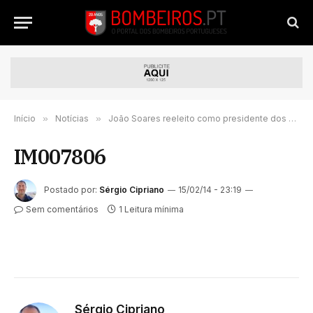
Início
»
Notícias
»
João Soares reeleito como presidente dos bombeiros de Mangualde
IM007806
Postado por:
Sérgio Cipriano
15/02/14 - 23:19
Sem comentários
1 Leitura mínima
Sérgio Cipriano