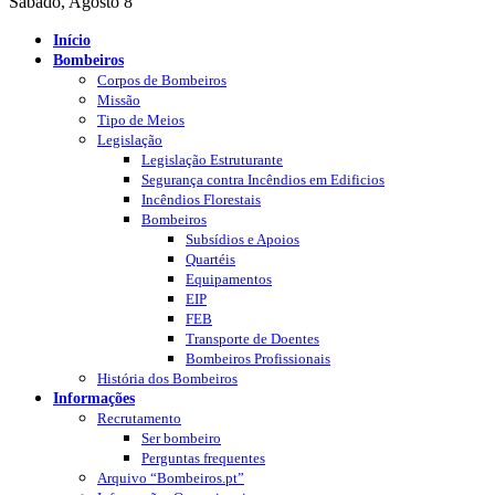
Sábado, Agosto 8
Início
Bombeiros
Corpos de Bombeiros
Missão
Tipo de Meios
Legislação
Legislação Estruturante
Segurança contra Incêndios em Edificios
Incêndios Florestais
Bombeiros
Subsídios e Apoios
Quartéis
Equipamentos
EIP
FEB
Transporte de Doentes
Bombeiros Profissionais
História dos Bombeiros
Informações
Recrutamento
Ser bombeiro
Perguntas frequentes
Arquivo “Bombeiros.pt”