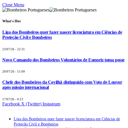
Close Menu
What's Hot
Liga dos Bombeiros quer fazer nascer licenciatura em Ciências de
Proteção Civil e Bombeiros
23/07/26 - 22:31
Novo Comando dos Bombeiros Voluntários de Esmoriz toma posse
20/07/26 - 11:09
Chefe dos Bombeiros da Covilhã distinguido com Voto de Louvor
após missão internacional
17/07/26 - 0:13
Facebook
X (Twitter)
Instagram
Últimas Notícias
Liga dos Bombeiros quer fazer nascer licenciatura em Ciências de
Proteção Civil e Bombeiros