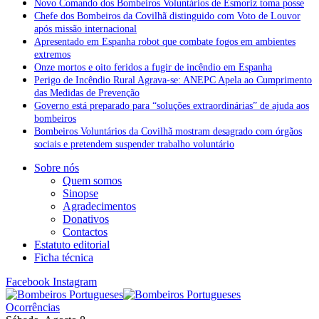
Novo Comando dos Bombeiros Voluntários de Esmoriz toma posse
Chefe dos Bombeiros da Covilhã distinguido com Voto de Louvor
após missão internacional
Apresentado em Espanha robot que combate fogos em ambientes
extremos
Onze mortos e oito feridos a fugir de incêndio em Espanha
Perigo de Incêndio Rural Agrava-se: ANEPC Apela ao Cumprimento
das Medidas de Prevenção
Governo está preparado para “soluções extraordinárias” de ajuda aos
bombeiros
Bombeiros Voluntários da Covilhã mostram desagrado com órgãos
sociais e pretendem suspender trabalho voluntário
Sobre nós
Quem somos
Sinopse
Agradecimentos
Donativos
Contactos
Estatuto editorial
Ficha técnica
Facebook
Instagram
Ocorrências