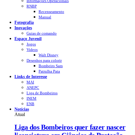
Informações Operacionais
RNBP
Recenseamento
Manual
Fotografia
Inovações
Guias de comando
Espaço Juvenil
Jogos
Videos
Walt Disney
Desenhos para colorir
Bombeiro Sam
Patrulha Pata
Links de Interesse
MAI
ANEPC
Liga de Bombeiros
INEM
ENB
Notícias
Atual
Liga dos Bombeiros quer fazer nascer