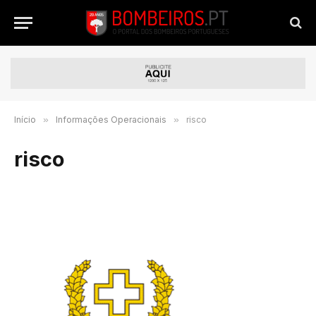
Início
»
Informações Operacionais
»
risco
risco