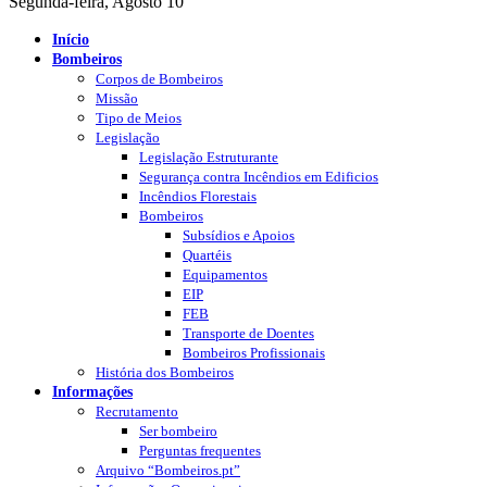
Segunda-feira, Agosto 10
Início
Bombeiros
Corpos de Bombeiros
Missão
Tipo de Meios
Legislação
Legislação Estruturante
Segurança contra Incêndios em Edificios
Incêndios Florestais
Bombeiros
Subsídios e Apoios
Quartéis
Equipamentos
EIP
FEB
Transporte de Doentes
Bombeiros Profissionais
História dos Bombeiros
Informações
Recrutamento
Ser bombeiro
Perguntas frequentes
Arquivo “Bombeiros.pt”