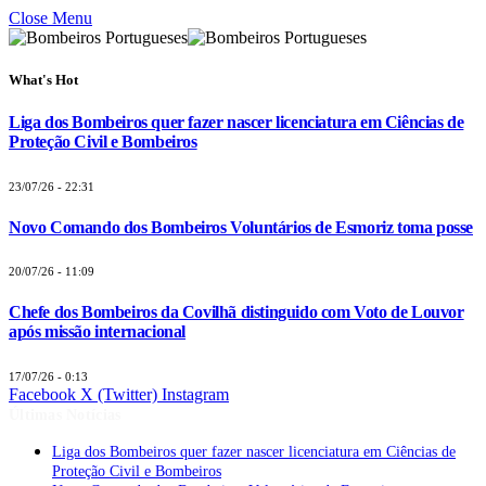
Close Menu
What's Hot
Liga dos Bombeiros quer fazer nascer licenciatura em Ciências de
Proteção Civil e Bombeiros
23/07/26 - 22:31
Novo Comando dos Bombeiros Voluntários de Esmoriz toma posse
20/07/26 - 11:09
Chefe dos Bombeiros da Covilhã distinguido com Voto de Louvor
após missão internacional
17/07/26 - 0:13
Facebook
X (Twitter)
Instagram
Últimas Notícias
Liga dos Bombeiros quer fazer nascer licenciatura em Ciências de
Proteção Civil e Bombeiros