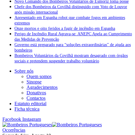
Novo Comando dos Bombeiros Voluntários de Esmoriz toma posse
Chefe dos Bombeiros da Covilhã distinguido com Voto de Louvor
após missão internacional
Apresentado em Espanha robot que combate fogos em ambientes
extremos
Onze mortos e oito feridos a fugir de incêndio em Espanha
Perigo de Incêndio Rural Agrava-se: ANEPC Apela ao Cumprimento
das Medidas de Prevenção
Governo está preparado para “soluções extraordinárias” de ajuda aos
bombeiros
Bombeiros Voluntários da Covilhã mostram desagrado com órgãos
sociais e pretendem suspender trabalho voluntário
Sobre nós
Quem somos
Sinopse
Agradecimentos
Donativos
Contactos
Estatuto editorial
Ficha técnica
Facebook
Instagram
Ocorrências