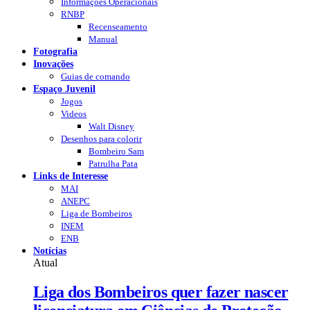
Informações Operacionais
RNBP
Recenseamento
Manual
Fotografia
Inovações
Guias de comando
Espaço Juvenil
Jogos
Videos
Walt Disney
Desenhos para colorir
Bombeiro Sam
Patrulha Pata
Links de Interesse
MAI
ANEPC
Liga de Bombeiros
INEM
ENB
Notícias
Atual
Liga dos Bombeiros quer fazer nascer