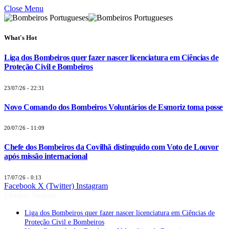
Close Menu
What's Hot
Liga dos Bombeiros quer fazer nascer licenciatura em Ciências de
Proteção Civil e Bombeiros
23/07/26 - 22:31
Novo Comando dos Bombeiros Voluntários de Esmoriz toma posse
20/07/26 - 11:09
Chefe dos Bombeiros da Covilhã distinguido com Voto de Louvor
após missão internacional
17/07/26 - 0:13
Facebook
X (Twitter)
Instagram
Últimas Notícias
Liga dos Bombeiros quer fazer nascer licenciatura em Ciências de
Proteção Civil e Bombeiros