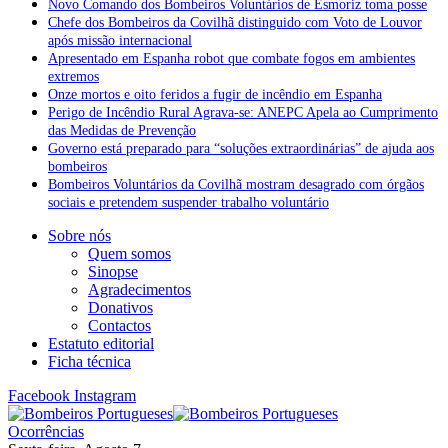
Novo Comando dos Bombeiros Voluntários de Esmoriz toma posse
Chefe dos Bombeiros da Covilhã distinguido com Voto de Louvor
após missão internacional
Apresentado em Espanha robot que combate fogos em ambientes
extremos
Onze mortos e oito feridos a fugir de incêndio em Espanha
Perigo de Incêndio Rural Agrava-se: ANEPC Apela ao Cumprimento
das Medidas de Prevenção
Governo está preparado para “soluções extraordinárias” de ajuda aos
bombeiros
Bombeiros Voluntários da Covilhã mostram desagrado com órgãos
sociais e pretendem suspender trabalho voluntário
Sobre nós
Quem somos
Sinopse
Agradecimentos
Donativos
Contactos
Estatuto editorial
Ficha técnica
Facebook
Instagram
Ocorrências