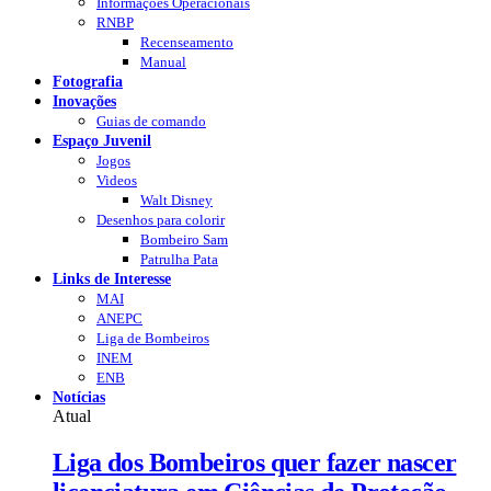
Informações Operacionais
RNBP
Recenseamento
Manual
Fotografia
Inovações
Guias de comando
Espaço Juvenil
Jogos
Videos
Walt Disney
Desenhos para colorir
Bombeiro Sam
Patrulha Pata
Links de Interesse
MAI
ANEPC
Liga de Bombeiros
INEM
ENB
Notícias
Atual
Liga dos Bombeiros quer fazer nascer