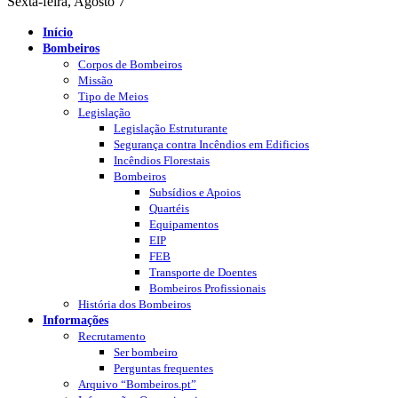
Sexta-feira, Agosto 7
Início
Bombeiros
Corpos de Bombeiros
Missão
Tipo de Meios
Legislação
Legislação Estruturante
Segurança contra Incêndios em Edificios
Incêndios Florestais
Bombeiros
Subsídios e Apoios
Quartéis
Equipamentos
EIP
FEB
Transporte de Doentes
Bombeiros Profissionais
História dos Bombeiros
Informações
Recrutamento
Ser bombeiro
Perguntas frequentes
Arquivo “Bombeiros.pt”