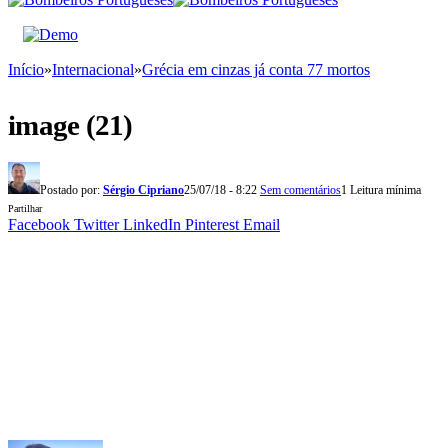
Início
»
Internacional
»
Grécia em cinzas já conta 77 mortos
image (21)
Postado por:
Sérgio Cipriano
25/07/18 - 8:22
Sem comentários
1 Leitura mínima
Partilhar
Facebook
Twitter
LinkedIn
Pinterest
Email