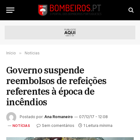
Início
»
Notícias
Governo suspende
reembolsos de refeições
referentes à época de
incêndios
Postado por:
Ana Romaneiro
07/12/17 - 12:08
Sem comentários
1 Leitura mínima
NOTÍCIAS