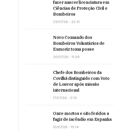
fazer nascer licenciatura em
Ciências de Proteção Civil e
Bombeiros
23/07/26 - 22:31
Novo Comando dos
Bombeiros Voluntários de
Esmoriz toma posse
20/07/26 - 11:09
Chefe dos Bombeiros da
Covilhã distinguido com Voto
de Louvor após missão
internacional
17/07/26 - 0:13
Onze mortos e oito feridos a
fugir de incêndio em Espanha
10/07/26 - 10:14