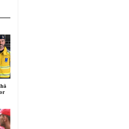
lhã
or