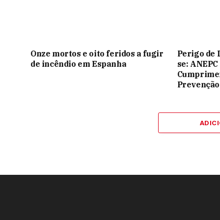
Onze mortos e oito feridos a fugir
Perigo de 
de incêndio em Espanha
se: ANEPC
Cumprimen
Prevenção
ADIC