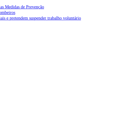
as Medidas de Prevenção
bombeiros
is e pretendem suspender trabalho voluntário