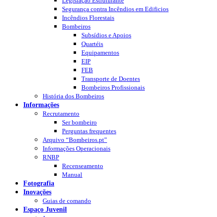
Legislação Estruturante
Segurança contra Incêndios em Edificios
Incêndios Florestais
Bombeiros
Subsídios e Apoios
Quartéis
Equipamentos
EIP
FEB
Transporte de Doentes
Bombeiros Profissionais
História dos Bombeiros
Informações
Recrutamento
Ser bombeiro
Perguntas frequentes
Arquivo “Bombeiros.pt”
Informações Operacionais
RNBP
Recenseamento
Manual
Fotografia
Inovações
Guias de comando
Espaço Juvenil