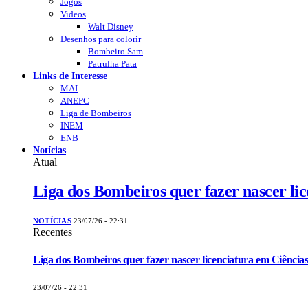
Jogos
Videos
Walt Disney
Desenhos para colorir
Bombeiro Sam
Patrulha Pata
Links de Interesse
MAI
ANEPC
Liga de Bombeiros
INEM
ENB
Notícias
Atual
Liga dos Bombeiros quer fazer nascer li
NOTÍCIAS
23/07/26 - 22:31
Recentes
Liga dos Bombeiros quer fazer nascer licenciatura em Ciências
23/07/26 - 22:31