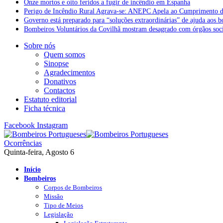
Onze mortos e oito feridos a fugir de incêndio em Espanha
Perigo de Incêndio Rural Agrava-se: ANEPC Apela ao Cumprimento d
Governo está preparado para “soluções extraordinárias” de ajuda aos 
Bombeiros Voluntários da Covilhã mostram desagrado com órgãos socia
Sobre nós
Quem somos
Sinopse
Agradecimentos
Donativos
Contactos
Estatuto editorial
Ficha técnica
Facebook
Instagram
Ocorrências
Quinta-feira, Agosto 6
Início
Bombeiros
Corpos de Bombeiros
Missão
Tipo de Meios
Legislação