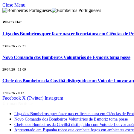
Close Menu
What's Hot
Liga dos Bombeiros quer fazer nascer licenciatura em Ciências de Pr
23/07/26 - 22:31
Novo Comando dos Bombeiros Voluntários de Esmoriz toma posse
20/07/26 - 11:09
Chefe dos Bombeiros da Covilhã distinguido com Voto de Louvor apó
17/07/26 - 0:13
Facebook
X (Twitter)
Instagram
Últimas Notícias
Liga dos Bombeiros quer fazer nascer licenciatura em Ciências de Pro
Novo Comando dos Bombeiros Voluntários de Esmoriz toma posse
Chefe dos Bombeiros da Covilhã distinguido com Voto de Louvor após
Apresentado em Espanha robot que combate fogos em ambientes extr