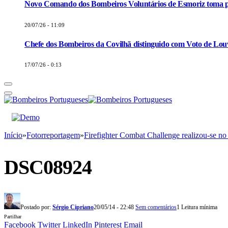
Novo Comando dos Bombeiros Voluntários de Esmoriz toma p
20/07/26 - 11:09
Chefe dos Bombeiros da Covilhã distinguido com Voto de Louv
17/07/26 - 0:13
Início
»
Fotorreportagem
»
Firefighter Combat Challenge realizou-se no
DSC08924
Postado por:
Sérgio Cipriano
20/05/14 - 22:48
Sem comentários
1 Leitura mínima
Partilhar
Facebook
Twitter
LinkedIn
Pinterest
Email