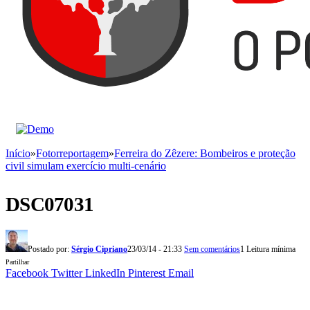
Início
»
Fotorreportagem
»
Ferreira do Zêzere: Bombeiros e proteção
civil simulam exercício multi-cenário
DSC07031
Postado por:
Sérgio Cipriano
23/03/14 - 21:33
Sem comentários
1 Leitura mínima
Partilhar
Facebook
Twitter
LinkedIn
Pinterest
Email