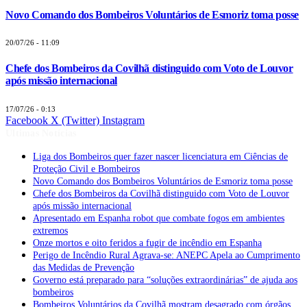
Novo Comando dos Bombeiros Voluntários de Esmoriz toma posse
20/07/26 - 11:09
Chefe dos Bombeiros da Covilhã distinguido com Voto de Louvor
após missão internacional
17/07/26 - 0:13
Facebook
X (Twitter)
Instagram
Últimas Notícias
Liga dos Bombeiros quer fazer nascer licenciatura em Ciências de
Proteção Civil e Bombeiros
Novo Comando dos Bombeiros Voluntários de Esmoriz toma posse
Chefe dos Bombeiros da Covilhã distinguido com Voto de Louvor
após missão internacional
Apresentado em Espanha robot que combate fogos em ambientes
extremos
Onze mortos e oito feridos a fugir de incêndio em Espanha
Perigo de Incêndio Rural Agrava-se: ANEPC Apela ao Cumprimento
das Medidas de Prevenção
Governo está preparado para “soluções extraordinárias” de ajuda aos
bombeiros
Bombeiros Voluntários da Covilhã mostram desagrado com órgãos