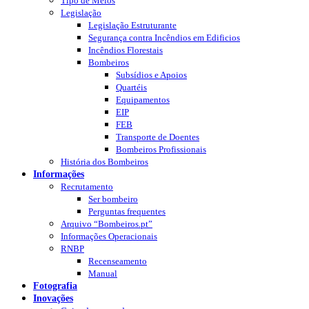
Tipo de Meios
Legislação
Legislação Estruturante
Segurança contra Incêndios em Edificios
Incêndios Florestais
Bombeiros
Subsídios e Apoios
Quartéis
Equipamentos
EIP
FEB
Transporte de Doentes
Bombeiros Profissionais
História dos Bombeiros
Informações
Recrutamento
Ser bombeiro
Perguntas frequentes
Arquivo “Bombeiros.pt”
Informações Operacionais
RNBP
Recenseamento
Manual
Fotografia
Inovações