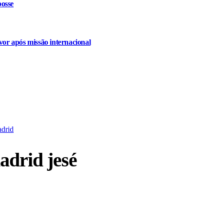
osse
or após missão internacional
adrid
adrid jesé