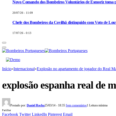
Novo Comando dos Bombeiros Voluntários de Esmoriz toma p
20/07/26 - 11:09
Chefe dos Bombeiros da Covilhã distinguido com Voto de Louv
17/07/26 - 0:13
Início
»
Internacional
»
Explosão no apartamento de jogador do Real M
explosão espanha real de m
Postado por:
Daniel Rocha
25/03/14 - 18:35
Sem comentários
1 Leitura mínima
Partilhar
Facebook
Twitter
LinkedIn
Pinterest
Email