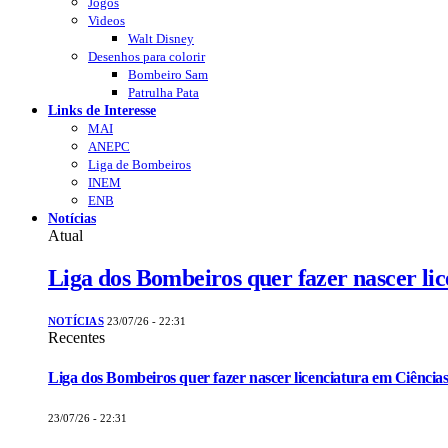
Jogos
Videos
Walt Disney
Desenhos para colorir
Bombeiro Sam
Patrulha Pata
Links de Interesse
MAI
ANEPC
Liga de Bombeiros
INEM
ENB
Notícias
Atual
Liga dos Bombeiros quer fazer nascer li
NOTÍCIAS
23/07/26 - 22:31
Recentes
Liga dos Bombeiros quer fazer nascer licenciatura em Ciências
23/07/26 - 22:31