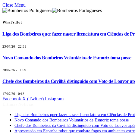
Close Menu
What's Hot
Liga dos Bombeiros quer fazer nascer licenciatura em Ciências de Pr
23/07/26 - 22:31
Novo Comando dos Bombeiros Voluntários de Esmoriz toma posse
20/07/26 - 11:09
Chefe dos Bombeiros da Covilhã distinguido com Voto de Louvor apó
17/07/26 - 0:13
Facebook
X (Twitter)
Instagram
Últimas Notícias
Liga dos Bombeiros quer fazer nascer licenciatura em Ciências de Pro
Novo Comando dos Bombeiros Voluntários de Esmoriz toma posse
Chefe dos Bombeiros da Covilhã distinguido com Voto de Louvor após
Apresentado em Espanha robot que combate fogos em ambientes extr