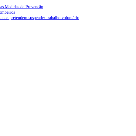
as Medidas de Prevenção
bombeiros
is e pretendem suspender trabalho voluntário