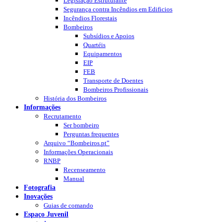
Legislação Estruturante
Segurança contra Incêndios em Edificios
Incêndios Florestais
Bombeiros
Subsídios e Apoios
Quartéis
Equipamentos
EIP
FEB
Transporte de Doentes
Bombeiros Profissionais
História dos Bombeiros
Informações
Recrutamento
Ser bombeiro
Perguntas frequentes
Arquivo “Bombeiros.pt”
Informações Operacionais
RNBP
Recenseamento
Manual
Fotografia
Inovações
Guias de comando
Espaço Juvenil