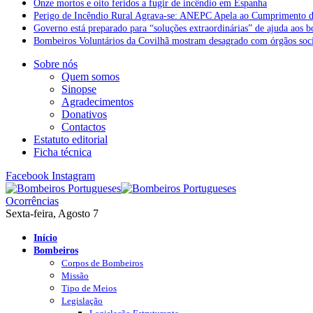
Onze mortos e oito feridos a fugir de incêndio em Espanha
Perigo de Incêndio Rural Agrava-se: ANEPC Apela ao Cumprimento d
Governo está preparado para “soluções extraordinárias” de ajuda aos 
Bombeiros Voluntários da Covilhã mostram desagrado com órgãos socia
Sobre nós
Quem somos
Sinopse
Agradecimentos
Donativos
Contactos
Estatuto editorial
Ficha técnica
Facebook
Instagram
Ocorrências
Sexta-feira, Agosto 7
Início
Bombeiros
Corpos de Bombeiros
Missão
Tipo de Meios
Legislação