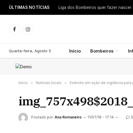
ÚLTIMAS NOTÍCIAS
Facebook
Instagram
Quarta-feira, Agosto 5
Início
Bombeiros
In
Início
»
Notícias locais
»
Exército em ação de vigilância par
img_757x498$2018_
Postado por:
Ana Romaneiro
11/07/18 - 17:14
S