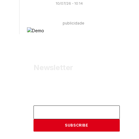
10/07/26 - 10:14
publicidade
Newsletter
Receba as últimas informações do portal
dos Bombeiros Portugueses.
Email