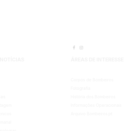
Facebook
Instagram
 NOTÍCIAS
ÁREAS DE INTERESSE
Corpos de Bombeiros
Fotografia
ais
História dos Bombeiros
rtagem
Informações Operacionais
cnicos
Arquivo Bombeiros.pt
emanal
nologias