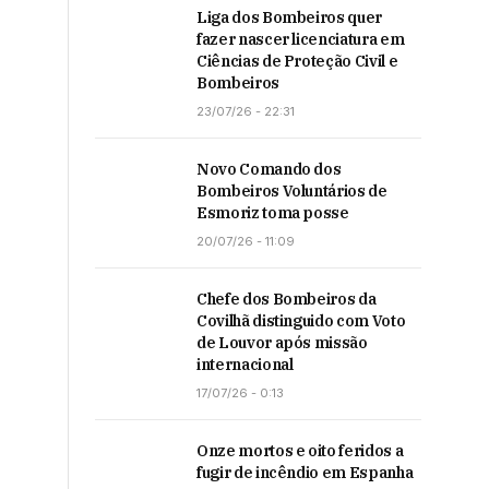
Liga dos Bombeiros quer
fazer nascer licenciatura em
Ciências de Proteção Civil e
Bombeiros
23/07/26 - 22:31
Novo Comando dos
Bombeiros Voluntários de
Esmoriz toma posse
20/07/26 - 11:09
Chefe dos Bombeiros da
Covilhã distinguido com Voto
de Louvor após missão
internacional
17/07/26 - 0:13
Onze mortos e oito feridos a
fugir de incêndio em Espanha