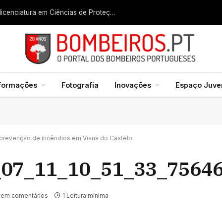
Liga dos Bombeiros quer fazer nascer licenciatura em Ciências de Proteção Civil e Bombeiros
formações
Fotografia
Inovações
Espaço Juven
a prevenção de incêndios em Viana do Castelo
07_11_10_51_33_7564
em comentários
1 Leitura mínima