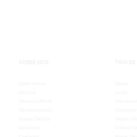
SOBRE NÓS
TIPO DE
Quem somos
Gerais
Sinopse
Locais
Estatuto Editorial
Internacion
Agradecimentos
Fotorrepo
Equipa Técnica
Artigos Té
Donativos
Crónica S
Contactos
Novas Tec