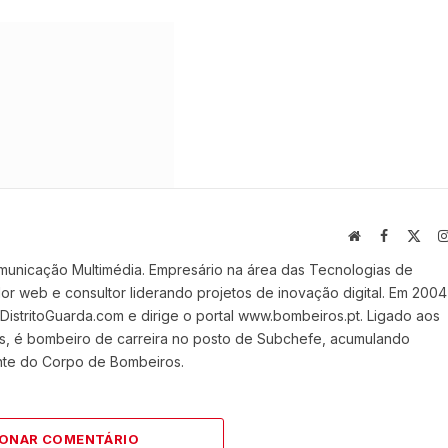
Website
Facebook
X
(Twi
municação Multimédia. Empresário na área das Tecnologias de
 web e consultor liderando projetos de inovação digital. Em 2004
stritoGuarda.com e dirige o portal www.bombeiros.pt. Ligado aos
s, é bombeiro de carreira no posto de Subchefe, acumulando
nte do Corpo de Bombeiros.
IONAR COMENTÁRIO