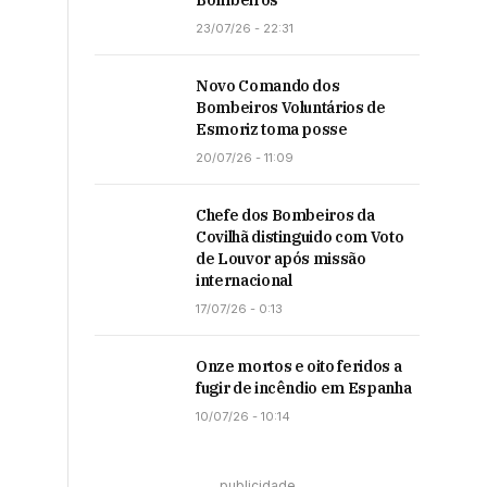
Bombeiros
23/07/26 - 22:31
Novo Comando dos
Bombeiros Voluntários de
Esmoriz toma posse
20/07/26 - 11:09
Chefe dos Bombeiros da
Covilhã distinguido com Voto
de Louvor após missão
internacional
17/07/26 - 0:13
Onze mortos e oito feridos a
fugir de incêndio em Espanha
10/07/26 - 10:14
publicidade