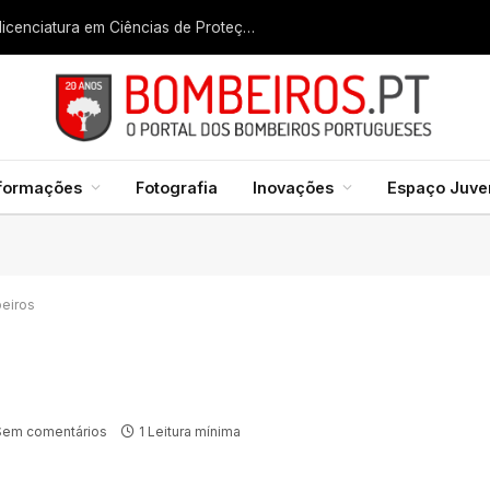
Liga dos Bombeiros quer fazer nascer licenciatura em Ciências de Proteção Civil e Bombeiros
formações
Fotografia
Inovações
Espaço Juven
beiros
Sem comentários
1 Leitura mínima