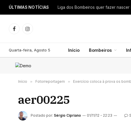
ÚLTIMAS NOTÍCIAS
Facebook
Instagram
Quarta-feira, Agosto 5
Início
Bombeiros
In
Início
»
Fotorreportagem
»
Exercício coloca à prova os bom
aer00225
Postado por:
Sérgio Cipriano
01/11/12 - 22:23