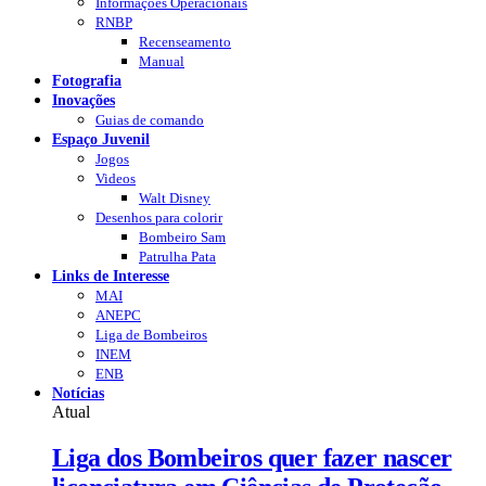
Informações Operacionais
RNBP
Recenseamento
Manual
Fotografia
Inovações
Guias de comando
Espaço Juvenil
Jogos
Videos
Walt Disney
Desenhos para colorir
Bombeiro Sam
Patrulha Pata
Links de Interesse
MAI
ANEPC
Liga de Bombeiros
INEM
ENB
Notícias
Atual
Liga dos Bombeiros quer fazer nascer