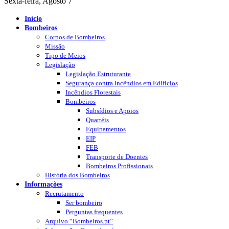
Sexta-feira, Agosto 7
Início
Bombeiros
Corpos de Bombeiros
Missão
Tipo de Meios
Legislação
Legislação Estruturante
Segurança contra Incêndios em Edificios
Incêndios Florestais
Bombeiros
Subsídios e Apoios
Quartéis
Equipamentos
EIP
FEB
Transporte de Doentes
Bombeiros Profissionais
História dos Bombeiros
Informações
Recrutamento
Ser bombeiro
Perguntas frequentes
Arquivo “Bombeiros.pt”