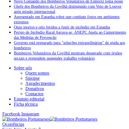
Novo Comando dos Bombeiros Voluntários de Esmoriz toma posse
Chefe dos Bombeiros da Covilhã distinguido com Voto de Louvor
após missão internacional
Apresentado em Espanha robot que combate fogos em ambientes
extremos
Onze mortos e oito feridos a fugir de incêndio em Espanha
Perigo de Incêndio Rural Agrava-se: ANEPC Apela ao Cumprimento
das Medidas de Prevenção
Governo está preparado para “soluções extraordinárias” de ajuda aos
bombeiros
Bombeiros Voluntários da Covilhã mostram desagrado com órgãos
sociais e pretendem suspender trabalho voluntário
Sobre nós
Quem somos
Sinopse
Agradecimentos
Donativos
Contactos
Estatuto editorial
Ficha técnica
Facebook
Instagram
Ocorrências