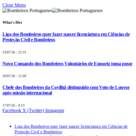
Close Menu
What's Hot
Liga dos Bombeiros quer fazer nascer licenciatura em Ciências de
Proteção Civil e Bombeiros
23/07/26 - 22:31
Novo Comando dos Bombeiros Voluntários de Esmoriz toma posse
20/07/26 - 11:09
Chefe dos Bombeiros da Covilhã distinguido com Voto de Louvor
após missão internacional
17/07/26 - 0:13
Facebook
X (Twitter)
Instagram
Últimas Notícias
Liga dos Bombeiros quer fazer nascer licenciatura em Ciências de
Proteção Civil e Bombeiros