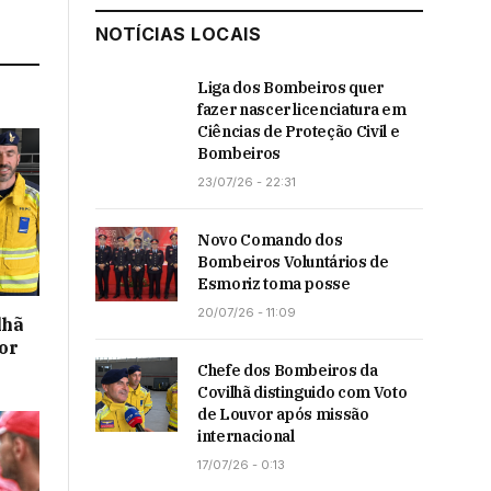
NOTÍCIAS LOCAIS
Liga dos Bombeiros quer
fazer nascer licenciatura em
Ciências de Proteção Civil e
Bombeiros
23/07/26 - 22:31
Novo Comando dos
Bombeiros Voluntários de
Esmoriz toma posse
20/07/26 - 11:09
lhã
or
Chefe dos Bombeiros da
Covilhã distinguido com Voto
de Louvor após missão
internacional
17/07/26 - 0:13