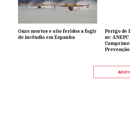
Onze mortos e oito feridos a fugir
Perigo de 
de incêndio em Espanha
se: ANEPC
Cumprimen
Prevenção
ADIC