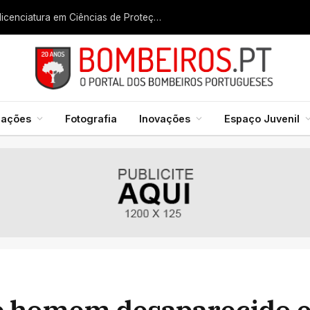
Liga dos Bombeiros quer fazer nascer licenciatura em Ciências de Proteção Civil e Bombeiros
mações
Fotografia
Inovações
Espaço Juvenil