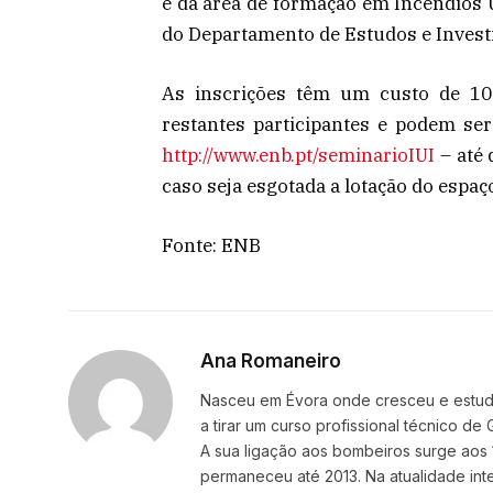
e da área de formação em Incêndios U
do Departamento de Estudos e Invest
As inscrições têm um custo de 10
restantes participantes e podem ser
http://www.enb.pt/seminarioIUI
– até 
caso seja esgotada a lotação do espaç
Fonte: ENB
Ana Romaneiro
Nasceu em Évora onde cresceu e estudou
a tirar um curso profissional técnico d
A sua ligação aos bombeiros surge aos 
permaneceu até 2013. Na atualidade i