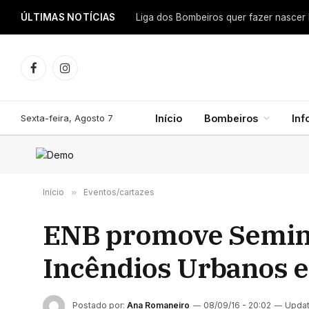
ÚLTIMAS NOTÍCIAS
Facebook
Instagram
Sexta-feira, Agosto 7
Início
Bombeiros
In
Início
»
Eventos/cartazes
ENB promove Seminá
Incêndios Urbanos e 
Postado por:
Ana Romaneiro
08/09/16 - 20:02
Updat