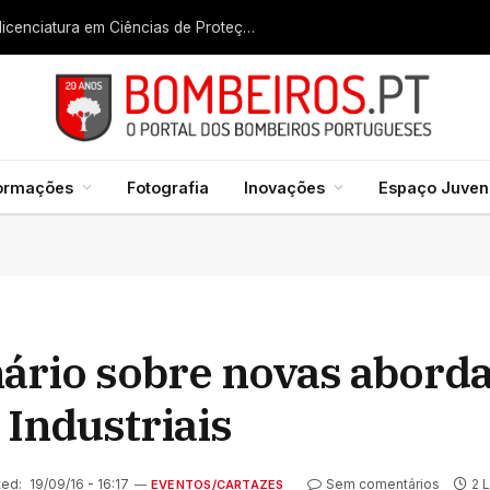
Liga dos Bombeiros quer fazer nascer licenciatura em Ciências de Proteção Civil e Bombeiros
formações
Fotografia
Inovações
Espaço Juveni
rio sobre novas aborda
Industriais
ed:
19/09/16 - 16:17
Sem comentários
2 
EVENTOS/CARTAZES