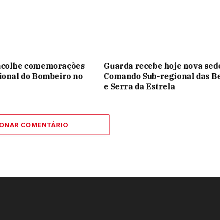
acolhe comemorações
Guarda recebe hoje nova sed
ional do Bombeiro no
Comando Sub-regional das B
e Serra da Estrela
IONAR COMENTÁRIO