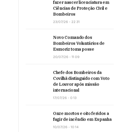
fazer nascer licenciatura em
Ciências de Proteção Civil e
Bombeiros
23/07/26 - 22:31
Novo Comando dos
Bombeiros Voluntários de
Esmoriz toma posse
20/07/26 - 11:09
Chefe dos Bombeiros da
Covilhã distinguido com Voto
de Louvor após missão
internacional
17/07/26 - 0:13
Onze mortos e oito feridos a
fugir de incêndio em Espanha
10/07/26 - 10:14