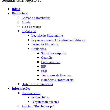
Segunda-feira, Agosto 10
Início
Bombeiros
Corpos de Bombeiros
Missão
Tipo de Meios
Legislação
Legislação Estruturante
Segurança contra Incêndios em Edificios
Incêndios Florestais
Bombeiros
Subsídios e Apoios
Quartéis
Equipamentos
EIP
FEB
Transporte de Doentes
Bombeiros Profissionais
História dos Bombeiros
Informações
Recrutamento
Ser bombeiro
Perguntas frequentes
Arquivo “Bombeiros.pt”