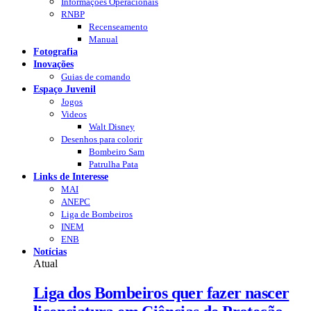
Informações Operacionais
RNBP
Recenseamento
Manual
Fotografia
Inovações
Guias de comando
Espaço Juvenil
Jogos
Videos
Walt Disney
Desenhos para colorir
Bombeiro Sam
Patrulha Pata
Links de Interesse
MAI
ANEPC
Liga de Bombeiros
INEM
ENB
Notícias
Atual
Liga dos Bombeiros quer fazer nascer