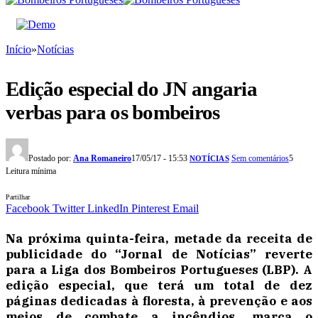
Início
»
Notícias
Edição especial do JN angaria
verbas para os bombeiros
Postado por:
Ana Romaneiro
17/05/17 - 15:53
Sem comentários
5
NOTÍCIAS
Leitura mínima
Partilhar
Facebook
Twitter
LinkedIn
Pinterest
Email
Na próxima quinta-feira, metade da receita de
publicidade do “Jornal de Notícias” reverte
para a Liga dos Bombeiros Portugueses (LBP). A
edição especial, que terá um total de dez
páginas dedicadas à floresta, à prevenção e aos
meios de combate a incêndios, marca o