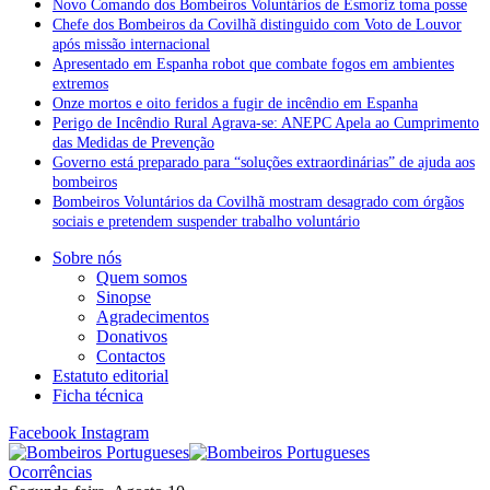
Novo Comando dos Bombeiros Voluntários de Esmoriz toma posse
Chefe dos Bombeiros da Covilhã distinguido com Voto de Louvor
após missão internacional
Apresentado em Espanha robot que combate fogos em ambientes
extremos
Onze mortos e oito feridos a fugir de incêndio em Espanha
Perigo de Incêndio Rural Agrava-se: ANEPC Apela ao Cumprimento
das Medidas de Prevenção
Governo está preparado para “soluções extraordinárias” de ajuda aos
bombeiros
Bombeiros Voluntários da Covilhã mostram desagrado com órgãos
sociais e pretendem suspender trabalho voluntário
Sobre nós
Quem somos
Sinopse
Agradecimentos
Donativos
Contactos
Estatuto editorial
Ficha técnica
Facebook
Instagram
Ocorrências