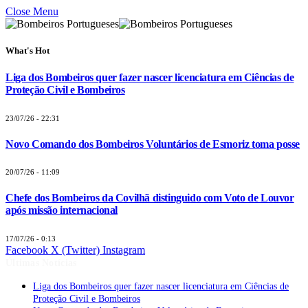
Close Menu
What's Hot
Liga dos Bombeiros quer fazer nascer licenciatura em Ciências de
Proteção Civil e Bombeiros
23/07/26 - 22:31
Novo Comando dos Bombeiros Voluntários de Esmoriz toma posse
20/07/26 - 11:09
Chefe dos Bombeiros da Covilhã distinguido com Voto de Louvor
após missão internacional
17/07/26 - 0:13
Facebook
X (Twitter)
Instagram
Últimas Notícias
Liga dos Bombeiros quer fazer nascer licenciatura em Ciências de
Proteção Civil e Bombeiros