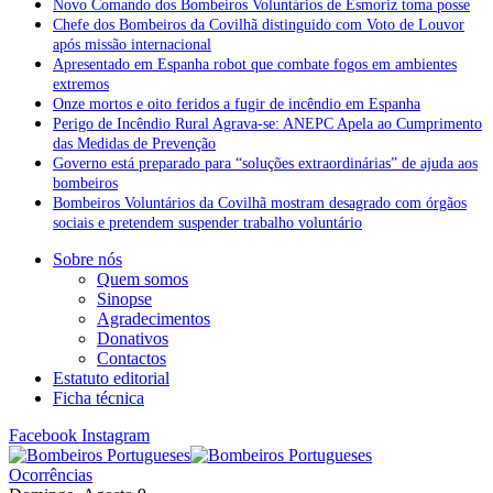
Novo Comando dos Bombeiros Voluntários de Esmoriz toma posse
Chefe dos Bombeiros da Covilhã distinguido com Voto de Louvor
após missão internacional
Apresentado em Espanha robot que combate fogos em ambientes
extremos
Onze mortos e oito feridos a fugir de incêndio em Espanha
Perigo de Incêndio Rural Agrava-se: ANEPC Apela ao Cumprimento
das Medidas de Prevenção
Governo está preparado para “soluções extraordinárias” de ajuda aos
bombeiros
Bombeiros Voluntários da Covilhã mostram desagrado com órgãos
sociais e pretendem suspender trabalho voluntário
Sobre nós
Quem somos
Sinopse
Agradecimentos
Donativos
Contactos
Estatuto editorial
Ficha técnica
Facebook
Instagram
Ocorrências