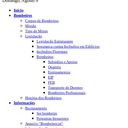
Domingo, Agosto 9
Início
Bombeiros
Corpos de Bombeiros
Missão
Tipo de Meios
Legislação
Legislação Estruturante
Segurança contra Incêndios em Edificios
Incêndios Florestais
Bombeiros
Subsídios e Apoios
Quartéis
Equipamentos
EIP
FEB
Transporte de Doentes
Bombeiros Profissionais
História dos Bombeiros
Informações
Recrutamento
Ser bombeiro
Perguntas frequentes
Arquivo “Bombeiros.pt”