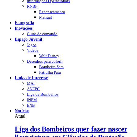
Informações Operacionais
RNBP
Recenseamento
Manual
Fotografia
Inovações
Guias de comando
Espaço Juvenil
Jogos
Videos
Walt Disney
Desenhos para colorir
Bombeiro Sam
Patrulha Pata
Links de Interesse
MAI
ANEPC
Liga de Bombeiros
INEM
ENB
Notícias
Atual
Liga dos Bombeiros quer fazer nascer