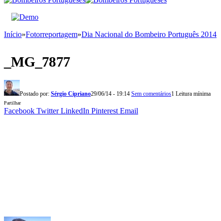
Início
»
Fotorreportagem
»
Dia Nacional do Bombeiro Português 2014
_MG_7877
Postado por:
Sérgio Cipriano
29/06/14 - 19:14
Sem comentários
1 Leitura mínima
Partilhar
Facebook
Twitter
LinkedIn
Pinterest
Email