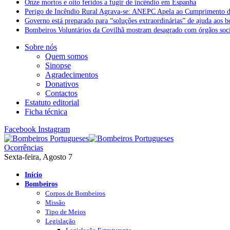
Onze mortos e oito feridos a fugir de incêndio em Espanha
Perigo de Incêndio Rural Agrava-se: ANEPC Apela ao Cumprimento d
Governo está preparado para “soluções extraordinárias” de ajuda aos 
Bombeiros Voluntários da Covilhã mostram desagrado com órgãos socia
Sobre nós
Quem somos
Sinopse
Agradecimentos
Donativos
Contactos
Estatuto editorial
Ficha técnica
Facebook
Instagram
Ocorrências
Sexta-feira, Agosto 7
Início
Bombeiros
Corpos de Bombeiros
Missão
Tipo de Meios
Legislação