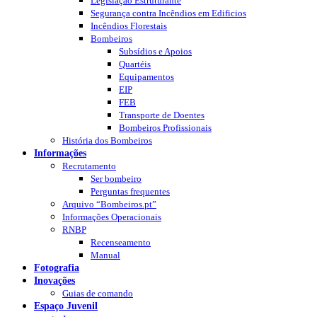
Legislação Estruturante
Segurança contra Incêndios em Edificios
Incêndios Florestais
Bombeiros
Subsídios e Apoios
Quartéis
Equipamentos
EIP
FEB
Transporte de Doentes
Bombeiros Profissionais
História dos Bombeiros
Informações
Recrutamento
Ser bombeiro
Perguntas frequentes
Arquivo “Bombeiros.pt”
Informações Operacionais
RNBP
Recenseamento
Manual
Fotografia
Inovações
Guias de comando
Espaço Juvenil