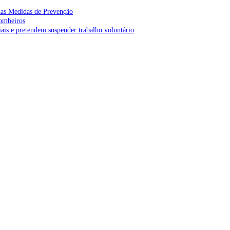
as Medidas de Prevenção
bombeiros
is e pretendem suspender trabalho voluntário