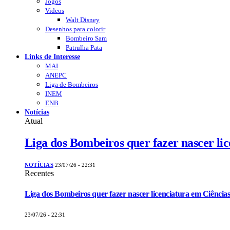
Jogos
Videos
Walt Disney
Desenhos para colorir
Bombeiro Sam
Patrulha Pata
Links de Interesse
MAI
ANEPC
Liga de Bombeiros
INEM
ENB
Notícias
Atual
Liga dos Bombeiros quer fazer nascer li
NOTÍCIAS
23/07/26 - 22:31
Recentes
Liga dos Bombeiros quer fazer nascer licenciatura em Ciências
23/07/26 - 22:31