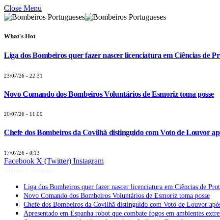
Close Menu
What's Hot
Liga dos Bombeiros quer fazer nascer licenciatura em Ciências de Pr
23/07/26 - 22:31
Novo Comando dos Bombeiros Voluntários de Esmoriz toma posse
20/07/26 - 11:09
Chefe dos Bombeiros da Covilhã distinguido com Voto de Louvor apó
17/07/26 - 0:13
Facebook
X (Twitter)
Instagram
Últimas Notícias
Liga dos Bombeiros quer fazer nascer licenciatura em Ciências de Pro
Novo Comando dos Bombeiros Voluntários de Esmoriz toma posse
Chefe dos Bombeiros da Covilhã distinguido com Voto de Louvor após
Apresentado em Espanha robot que combate fogos em ambientes extr