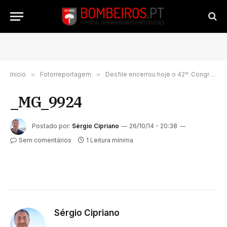
Início
»
Fotorreportagem
»
Desfile encerrou hoje o 42º. Congresso da Liga em Coimbra
_MG_9924
Postado por:
Sérgio Cipriano
26/10/14 - 20:38
Sem comentários
1 Leitura mínima
Sérgio Cipriano