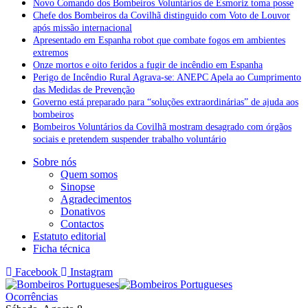
Novo Comando dos Bombeiros Voluntários de Esmoriz toma posse
Chefe dos Bombeiros da Covilhã distinguido com Voto de Louvor
após missão internacional
Apresentado em Espanha robot que combate fogos em ambientes
extremos
Onze mortos e oito feridos a fugir de incêndio em Espanha
Perigo de Incêndio Rural Agrava-se: ANEPC Apela ao Cumprimento
das Medidas de Prevenção
Governo está preparado para “soluções extraordinárias” de ajuda aos
bombeiros
Bombeiros Voluntários da Covilhã mostram desagrado com órgãos
sociais e pretendem suspender trabalho voluntário
Sobre nós
Quem somos
Sinopse
Agradecimentos
Donativos
Contactos
Estatuto editorial
Ficha técnica
Facebook
Instagram
Ocorrências