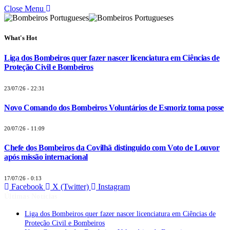
Close Menu
What's Hot
Liga dos Bombeiros quer fazer nascer licenciatura em Ciências de
Proteção Civil e Bombeiros
23/07/26 - 22:31
Novo Comando dos Bombeiros Voluntários de Esmoriz toma posse
20/07/26 - 11:09
Chefe dos Bombeiros da Covilhã distinguido com Voto de Louvor
após missão internacional
17/07/26 - 0:13
Facebook
X (Twitter)
Instagram
Últimas Notícias
Liga dos Bombeiros quer fazer nascer licenciatura em Ciências de
Proteção Civil e Bombeiros