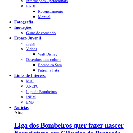
Informações Operacionais
RNBP
Recenseamento
Manual
Fotografia
Inovações
Guias de comando
Espaço Juvenil
Jogos
Videos
Walt Disney
Desenhos para colorir
Bombeiro Sam
Patrulha Pata
Links de Interesse
MAI
ANEPC
Liga de Bombeiros
INEM
ENB
Notícias
Atual
Liga dos Bombeiros quer fazer nascer