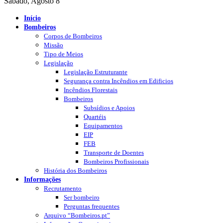
Sábado, Agosto 8
Início
Bombeiros
Corpos de Bombeiros
Missão
Tipo de Meios
Legislação
Legislação Estruturante
Segurança contra Incêndios em Edificios
Incêndios Florestais
Bombeiros
Subsídios e Apoios
Quartéis
Equipamentos
EIP
FEB
Transporte de Doentes
Bombeiros Profissionais
História dos Bombeiros
Informações
Recrutamento
Ser bombeiro
Perguntas frequentes
Arquivo “Bombeiros.pt”