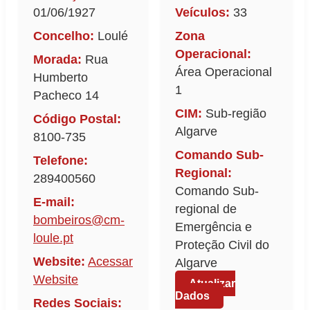
01/06/1927
Veículos:
33
Concelho:
Loulé
Zona
Operacional:
Morada:
Rua
Área Operacional
Humberto
1
Pacheco 14
CIM:
Sub-região
Código Postal:
Algarve
8100-735
Comando Sub-
Telefone:
Regional:
289400560
Comando Sub-
E-mail:
regional de
bombeiros@cm-
Emergência e
loule.pt
Proteção Civil do
Website:
Acessar
Algarve
Website
Atualizar
Dados
Redes Sociais: