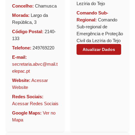
Lezíria do Tejo
Concelho:
Chamusca
Comando Sub-
Morada:
Largo da
Regional:
Comando
República, 3
Sub-regional de
Código Postal:
2140-
Emergência e Proteção
133
Civil da Lezíria do Tejo
Telefone:
249769220
Atualizar Dados
E-mail:
secretaria.abvc@mail.t
elepac.pt
Website:
Acessar
Website
Redes Sociais:
Acessar Redes Sociais
Google Maps:
Ver no
Mapa