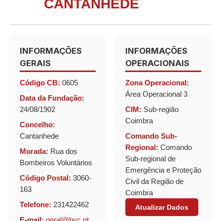
CANTANHEDE
INFORMAÇÕES
INFORMAÇÕES
GERAIS
OPERACIONAIS
Código CB:
0605
Zona Operacional:
Área Operacional 3
Data da Fundação:
24/08/1902
CIM:
Sub-região
Coimbra
Concelho:
Cantanhede
Comando Sub-
Regional:
Comando
Morada:
Rua dos
Sub-regional de
Bombeiros Voluntários
Emergência e Proteção
Código Postal:
3060-
Civil da Região de
163
Coimbra
Telefone:
231422462
Atualizar Dados
E-mail:
geral@bvc.pt