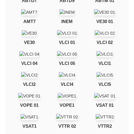
ABTD7
ABTD9
ABTM 01
AMT7
INEM
VE30 01
VE30
VLCI 01
VLCI 02
VLCI 04
VLCI 05
VLCI1
VLCI2
VLCI4
VLCI5
VOPE 01
VOPE1
VSAT 01
VSAT1
VTTR 02
VTTR2