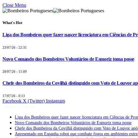
Close Menu
What's Hot
Liga dos Bombeiros quer fazer nascer licenciatura em Ciências de Pr
23/07/26 - 22:31
Novo Comando dos Bombeiros Voluntários de Esmoriz toma posse
20/07/26 - 11:09
Chefe dos Bombeiros da Covilhã distinguido com Voto de Louvor apó
17/07/26 - 0:13
Facebook
X (Twitter)
Instagram
Últimas Notícias
Liga dos Bombeiros quer fazer nascer licenciatura em Ciências de Pro
Novo Comando dos Bombeiros Voluntários de Esmoriz toma posse
Chefe dos Bombeiros da Covilhã distinguido com Voto de Louvor após
Apresentado em Espanha robot que combate fogos em ambientes extr