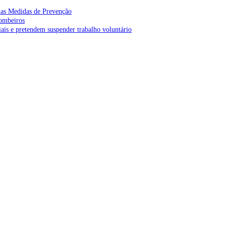
as Medidas de Prevenção
bombeiros
is e pretendem suspender trabalho voluntário