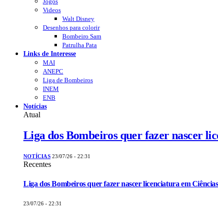
Jogos
Videos
Walt Disney
Desenhos para colorir
Bombeiro Sam
Patrulha Pata
Links de Interesse
MAI
ANEPC
Liga de Bombeiros
INEM
ENB
Notícias
Atual
Liga dos Bombeiros quer fazer nascer li
NOTÍCIAS
23/07/26 - 22:31
Recentes
Liga dos Bombeiros quer fazer nascer licenciatura em Ciências
23/07/26 - 22:31