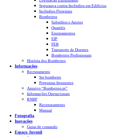
Legislação Estruturante
Segurança contra Incêndios em Edificios
Incêndios Florestais
Bombeiros
Subsídios e Apoios
Quartéis
Equipamentos
EIP
FEB
Transporte de Doentes
Bombeiros Profissionais
História dos Bombeiros
Informações
Recrutamento
Ser bombeiro
Perguntas frequentes
Arquivo “Bombeiros.pt”
Informações Operacionais
RNBP
Recenseamento
Manual
Fotografia
Inovações
Guias de comando
Espaço Juvenil