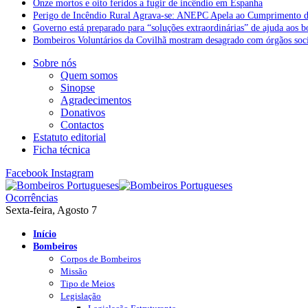
Onze mortos e oito feridos a fugir de incêndio em Espanha
Perigo de Incêndio Rural Agrava-se: ANEPC Apela ao Cumprimento d
Governo está preparado para “soluções extraordinárias” de ajuda aos 
Bombeiros Voluntários da Covilhã mostram desagrado com órgãos socia
Sobre nós
Quem somos
Sinopse
Agradecimentos
Donativos
Contactos
Estatuto editorial
Ficha técnica
Facebook
Instagram
Ocorrências
Sexta-feira, Agosto 7
Início
Bombeiros
Corpos de Bombeiros
Missão
Tipo de Meios
Legislação