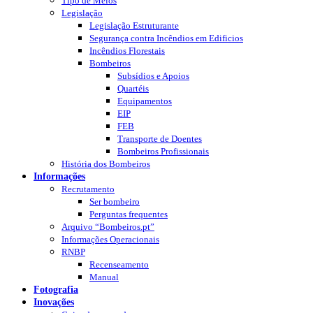
Tipo de Meios
Legislação
Legislação Estruturante
Segurança contra Incêndios em Edificios
Incêndios Florestais
Bombeiros
Subsídios e Apoios
Quartéis
Equipamentos
EIP
FEB
Transporte de Doentes
Bombeiros Profissionais
História dos Bombeiros
Informações
Recrutamento
Ser bombeiro
Perguntas frequentes
Arquivo “Bombeiros.pt”
Informações Operacionais
RNBP
Recenseamento
Manual
Fotografia
Inovações