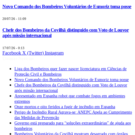
Novo Comando dos Bombeiros Voluntários de Esmoriz toma posse
20/07/26 - 11:09
Chefe dos Bombeiros da Covilhã distinguido com Voto de Louvor
após missão internacional
17/07/26 - 0:13
Facebook
X (Twitter)
Instagram
Últimas Notícias
Liga dos Bombeiros quer fazer nascer licenciatura em Ciências de
Proteção Civil e Bombeiros
Novo Comando dos Bombeiros Voluntários de Esmoriz toma posse
Chefe dos Bombeiros da Covilhã distinguido com Voto de Louvor
após missão internacional
Apresentado em Espanha robot que combate fogos em ambientes
extremos
Onze mortos e oito feridos a fugir de incêndio em Espanha
Perigo de Incêndio Rural Agrava-se: ANEPC Apela ao Cumprimento
das Medidas de Prevenção
Governo está preparado para “soluções extraordinárias” de ajuda aos
bombeiros
Bombeiros Voluntários da Covilhã mostram desagrado com órgãos