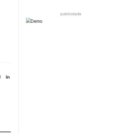
publicidade
Instagram
LinkedIn
tter)