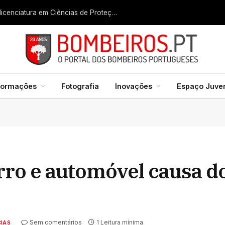
Liga dos Bombeiros quer fazer nascer licenciatura em Ciências de Proteção Civil e Bombeiros
formações
Fotografia
Inovações
Espaço Juven
rro e automóvel causa do
Sem comentários
1 Leitura mínima
IAS