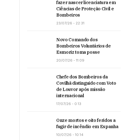
fazer nascer licenciatura em
Ciências de Proteção Civil e
Bombeiros
23/07/26 - 22:31
Novo Comando dos
Bombeiros Voluntários de
Esmoriz toma posse
20/07/26 - 11:09
Chefe dos Bombeiros da
Covilhã distinguido com Voto
de Louvor após missão
internacional
17/07/26 - 0:13
Onze mortos e oito feridos a
fugir de incêndio em Espanha
10/07/26 - 10:14