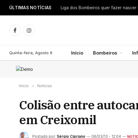
ÚLTIMAS NOTÍCIAS
Facebook
Instagram
Quinta-feira, Agosto 6
Início
Bombeiros
In
Início
»
Notícias
Colisão entre autoca
em Creixomil
Postado por:
Sérgio Cipriano
06/03/13 - 12:04
NOTÍC