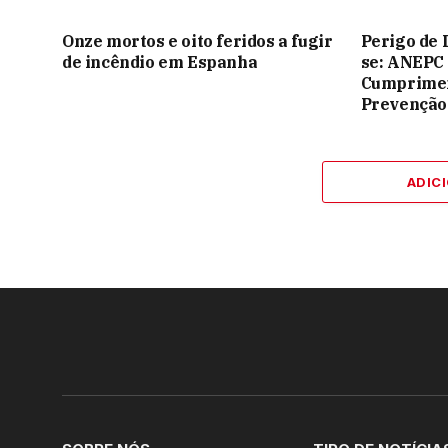
Onze mortos e oito feridos a fugir
Perigo de 
de incêndio em Espanha
se: ANEPC
Cumprimen
Prevenção
ADIC