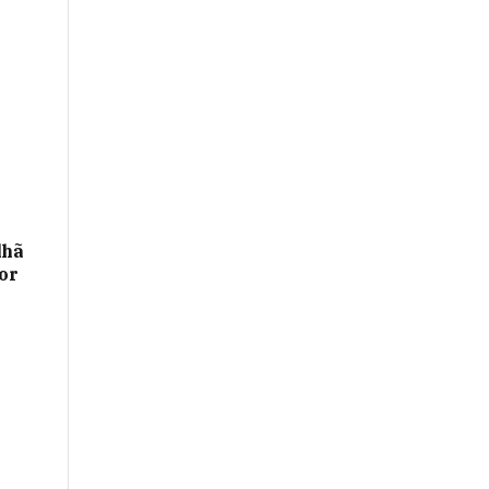
lhã
or