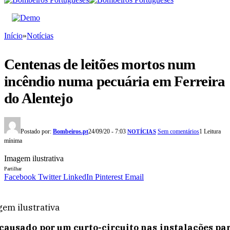
Início
»
Notícias
Centenas de leitões mortos num
incêndio numa pecuária em Ferreira
do Alentejo
Postado por:
Bombeiros.pt
24/09/20 - 7:03
Sem comentários
1 Leitura
NOTÍCIAS
mínima
Imagem ilustrativa
Partilhar
Facebook
Twitter
LinkedIn
Pinterest
Email
em ilustrativa
 causado por um curto-circuito nas instalações pa