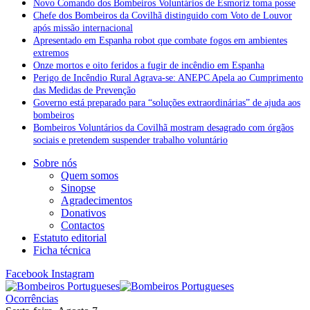
Novo Comando dos Bombeiros Voluntários de Esmoriz toma posse
Chefe dos Bombeiros da Covilhã distinguido com Voto de Louvor
após missão internacional
Apresentado em Espanha robot que combate fogos em ambientes
extremos
Onze mortos e oito feridos a fugir de incêndio em Espanha
Perigo de Incêndio Rural Agrava-se: ANEPC Apela ao Cumprimento
das Medidas de Prevenção
Governo está preparado para “soluções extraordinárias” de ajuda aos
bombeiros
Bombeiros Voluntários da Covilhã mostram desagrado com órgãos
sociais e pretendem suspender trabalho voluntário
Sobre nós
Quem somos
Sinopse
Agradecimentos
Donativos
Contactos
Estatuto editorial
Ficha técnica
Facebook
Instagram
Ocorrências