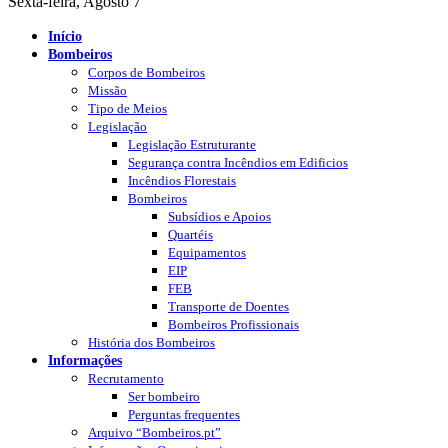
Sexta-feira, Agosto 7
Início
Bombeiros
Corpos de Bombeiros
Missão
Tipo de Meios
Legislação
Legislação Estruturante
Segurança contra Incêndios em Edificios
Incêndios Florestais
Bombeiros
Subsídios e Apoios
Quartéis
Equipamentos
EIP
FEB
Transporte de Doentes
Bombeiros Profissionais
História dos Bombeiros
Informações
Recrutamento
Ser bombeiro
Perguntas frequentes
Arquivo “Bombeiros.pt”