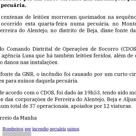
 pecuária.
centenas de leitões morreram queimados na sequên
 ocorrido esta quarta-feira numa pecuária, no Mont
erreira do Alentejo, no distrito de Beja, disse fonte d
do Comando Distrital de Operações de Socorro (CDOS
 agência Lusa que há também leitões feridos, além de 
 danos nas instalações.
fonte da GNR, o incêndio foi causado por um curto-cir
es para suínos daquela pecuária.
 de acordo com o CDOS, foi dado às 19h53, tendo sido m
 das corporações de Ferreira do Alentejo, Beja e Aljus
um total de 37 operacionais, apoiados por 12 viaturas.
orreio da Manha
Bombeiros
gnr
incendio
pecuária
suinos