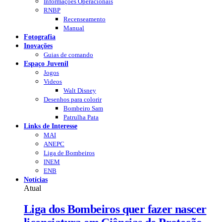
Informações Operacionais
RNBP
Recenseamento
Manual
Fotografia
Inovações
Guias de comando
Espaço Juvenil
Jogos
Videos
Walt Disney
Desenhos para colorir
Bombeiro Sam
Patrulha Pata
Links de Interesse
MAI
ANEPC
Liga de Bombeiros
INEM
ENB
Notícias
Atual
Liga dos Bombeiros quer fazer nascer