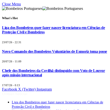
Close Menu
What's Hot
Liga dos Bombeiros quer fazer nascer licenciatura em Ciências de
Proteção Civil e Bombeiros
23/07/26 - 22:31
Novo Comando dos Bombeiros Voluntários de Esmoriz toma posse
20/07/26 - 11:09
Chefe dos Bombeiros da Covilhã distinguido com Voto de Louvor
após missão internacional
17/07/26 - 0:13
Facebook
X (Twitter)
Instagram
Últimas Notícias
Liga dos Bombeiros quer fazer nascer licenciatura em Ciências de
Proteção Civil e Bombeiros