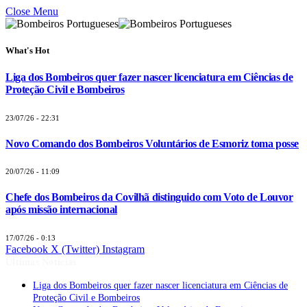
Close Menu
What's Hot
Liga dos Bombeiros quer fazer nascer licenciatura em Ciências de
Proteção Civil e Bombeiros
23/07/26 - 22:31
Novo Comando dos Bombeiros Voluntários de Esmoriz toma posse
20/07/26 - 11:09
Chefe dos Bombeiros da Covilhã distinguido com Voto de Louvor
após missão internacional
17/07/26 - 0:13
Facebook
X (Twitter)
Instagram
Últimas Notícias
Liga dos Bombeiros quer fazer nascer licenciatura em Ciências de
Proteção Civil e Bombeiros