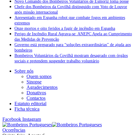
Novo Comando dos Bombeiros Voluntários de Esmoriz toma posse
Chefe dos Bombeiros da Covilhã distinguido com Voto de Louvor
após missão internacional
Apresentado em Espanha robot que combate fogos em ambientes
extremos
Onze mortos e oito feridos a fugir de incêndio em Espanha
Perigo de Incêndio Rural Agrava-se: ANEPC Apela ao Cumprimento
das Medidas de Prevenção
Governo está preparado para “soluções extraordinárias” de ajuda aos
bombeiros
Bombeiros Voluntários da Covilhã mostram desagrado com órgãos
sociais e pretendem suspender trabalho voluntário
Sobre nós
Quem somos
Sinopse
Agradecimentos
Donativos
Contactos
Estatuto editorial
Ficha técnica
Facebook
Instagram
Ocorrências