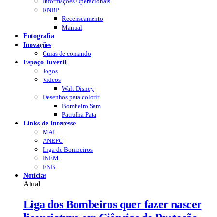
Informações Operacionais
RNBP
Recenseamento
Manual
Fotografia
Inovações
Guias de comando
Espaço Juvenil
Jogos
Videos
Walt Disney
Desenhos para colorir
Bombeiro Sam
Patrulha Pata
Links de Interesse
MAI
ANEPC
Liga de Bombeiros
INEM
ENB
Notícias
Atual
Liga dos Bombeiros quer fazer nascer