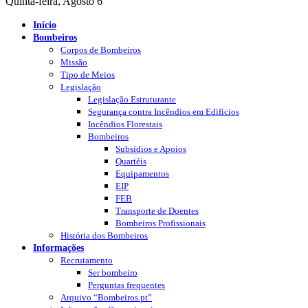
Quinta-feira, Agosto 6
Início
Bombeiros
Corpos de Bombeiros
Missão
Tipo de Meios
Legislação
Legislação Estruturante
Segurança contra Incêndios em Edificios
Incêndios Florestais
Bombeiros
Subsídios e Apoios
Quartéis
Equipamentos
EIP
FEB
Transporte de Doentes
Bombeiros Profissionais
História dos Bombeiros
Informações
Recrutamento
Ser bombeiro
Perguntas frequentes
Arquivo “Bombeiros.pt”