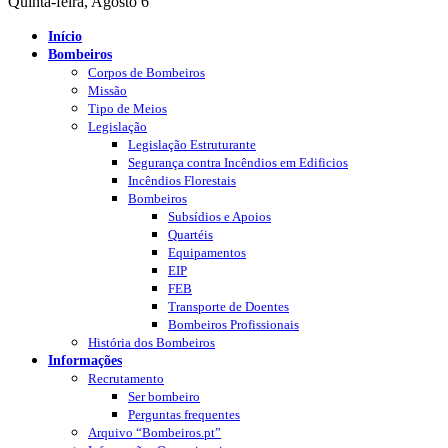
Quinta-feira, Agosto 6
Início
Bombeiros
Corpos de Bombeiros
Missão
Tipo de Meios
Legislação
Legislação Estruturante
Segurança contra Incêndios em Edificios
Incêndios Florestais
Bombeiros
Subsídios e Apoios
Quartéis
Equipamentos
EIP
FEB
Transporte de Doentes
Bombeiros Profissionais
História dos Bombeiros
Informações
Recrutamento
Ser bombeiro
Perguntas frequentes
Arquivo “Bombeiros.pt”