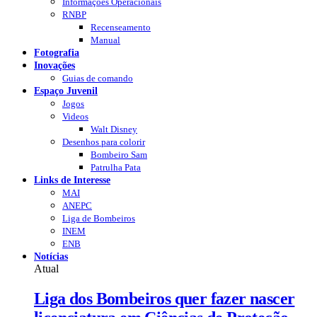
Informações Operacionais
RNBP
Recenseamento
Manual
Fotografia
Inovações
Guias de comando
Espaço Juvenil
Jogos
Videos
Walt Disney
Desenhos para colorir
Bombeiro Sam
Patrulha Pata
Links de Interesse
MAI
ANEPC
Liga de Bombeiros
INEM
ENB
Notícias
Atual
Liga dos Bombeiros quer fazer nascer