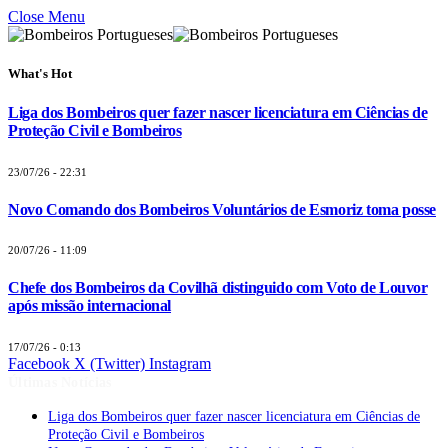
Close Menu
What's Hot
Liga dos Bombeiros quer fazer nascer licenciatura em Ciências de
Proteção Civil e Bombeiros
23/07/26 - 22:31
Novo Comando dos Bombeiros Voluntários de Esmoriz toma posse
20/07/26 - 11:09
Chefe dos Bombeiros da Covilhã distinguido com Voto de Louvor
após missão internacional
17/07/26 - 0:13
Facebook
X (Twitter)
Instagram
Últimas Notícias
Liga dos Bombeiros quer fazer nascer licenciatura em Ciências de
Proteção Civil e Bombeiros