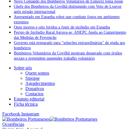
Novo Comando dos Bombeiros Voluntários de Esmoriz toma posse
Chefe dos Bombeiros da Covilhã distinguido com Voto de Louvor
após missão internacional
Apresentado em Espanha robot que combate fogos em ambientes
extremos
Onze mortos e oito feridos a fugir de incêndio em Espanha
Perigo de Incêndio Rural Agrava-se: ANEPC Apela ao Cumprimento
das Medidas de Prevenção
Governo está preparado para “soluções extraordinárias” de ajuda aos
bombeiros
Bombeiros Voluntários da Covilhã mostram desagrado com órgãos
sociais e pretendem suspender trabalho voluntário
Sobre nós
Quem somos
Sinopse
Agradecimentos
Donativos
Contactos
Estatuto editorial
Ficha técnica
Facebook
Instagram
Ocorrências