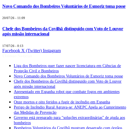
Novo Comando dos Bombeiros Voluntários de Esmoriz toma posse
20/07/26 - 11:09
Chefe dos Bombeiros da Covilhã distinguido com Voto de Louvor
após missão internacional
17/07/26 - 0:13
Facebook
X (Twitter)
Instagram
Últimas Notícias
Liga dos Bombeiros quer fazer nascer licenciatura em Ciências de
Proteção Civil e Bombeiros
Novo Comando dos Bombeiros Voluntários de Esmoriz toma posse
Chefe dos Bombeiros da Covilhã distinguido com Voto de Louvor
após missão internacional
Apresentado em Espanha robot que combate fogos em ambientes
extremos
Onze mortos e oito feridos a fugir de incêndio em Espanha
Perigo de Incêndio Rural Agrava-se: ANEPC Apela ao Cumprimento
das Medidas de Prevenção
Governo está preparado para “soluções extraordinárias” de ajuda aos
bombeiros
Bombeiros Voluntários da Covilhã mostram desagrado com órgãos