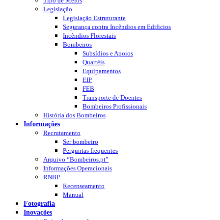
Tipo de Meios
Legislação
Legislação Estruturante
Segurança contra Incêndios em Edificios
Incêndios Florestais
Bombeiros
Subsídios e Apoios
Quartéis
Equipamentos
EIP
FEB
Transporte de Doentes
Bombeiros Profissionais
História dos Bombeiros
Informações
Recrutamento
Ser bombeiro
Perguntas frequentes
Arquivo “Bombeiros.pt”
Informações Operacionais
RNBP
Recenseamento
Manual
Fotografia
Inovações