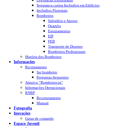
Legislação Estruturante
Segurança contra Incêndios em Edificios
Incêndios Florestais
Bombeiros
Subsídios e Apoios
Quartéis
Equipamentos
EIP
FEB
Transporte de Doentes
Bombeiros Profissionais
História dos Bombeiros
Informações
Recrutamento
Ser bombeiro
Perguntas frequentes
Arquivo “Bombeiros.pt”
Informações Operacionais
RNBP
Recenseamento
Manual
Fotografia
Inovações
Guias de comando
Espaço Juvenil