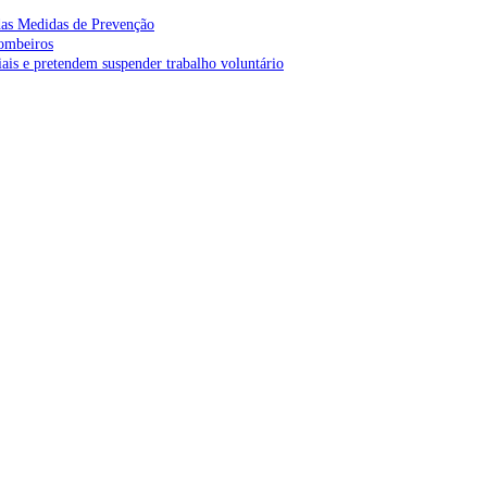
as Medidas de Prevenção
bombeiros
is e pretendem suspender trabalho voluntário