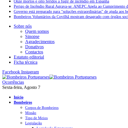
Onze mortos e oito feridos a fugir de incêndio em Espanha
Perigo de Incêndio Rural Agrava-se: ANEPC Apela ao Cumprimento d
Governo está preparado para “soluções extraordinárias” de ajuda aos 
Bombeiros Voluntários da Covilhã mostram desagrado com órgãos socia
Sobre nós
Quem somos
Sinopse
Agradecimentos
Donativos
Contactos
Estatuto editorial
Ficha técnica
Facebook
Instagram
Ocorrências
Sexta-feira, Agosto 7
Início
Bombeiros
Corpos de Bombeiros
Missão
Tipo de Meios
Legislação