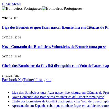
Close Menu
What's Hot
Liga dos Bombeiros quer fazer nascer licenciatura em Ciências de Pr
23/07/26 - 22:31
Novo Comando dos Bombeiros Voluntários de Esmoriz toma posse
20/07/26 - 11:09
Chefe dos Bombeiros da Covilhã distinguido com Voto de Louvor apó
17/07/26 - 0:13
Facebook
X (Twitter)
Instagram
Últimas Notícias
Liga dos Bombeiros quer fazer nascer licenciatura em Ciências de Pro
Novo Comando dos Bombeiros Voluntários de Esmoriz toma posse
Chefe dos Bombeiros da Covilhã distinguido com Voto de Louvor após
Apresentado em Espanha robot que combate fogos em ambientes extr