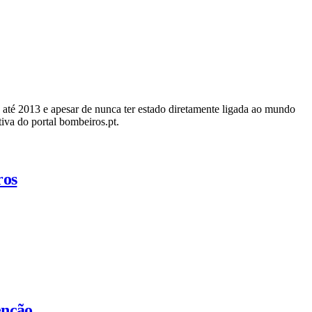
té 2013 e apesar de nunca ter estado diretamente ligada ao mundo
va do portal bombeiros.pt.
ros
enção