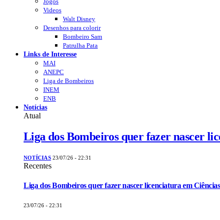
Jogos
Videos
Walt Disney
Desenhos para colorir
Bombeiro Sam
Patrulha Pata
Links de Interesse
MAI
ANEPC
Liga de Bombeiros
INEM
ENB
Notícias
Atual
Liga dos Bombeiros quer fazer nascer li
NOTÍCIAS
23/07/26 - 22:31
Recentes
Liga dos Bombeiros quer fazer nascer licenciatura em Ciências
23/07/26 - 22:31