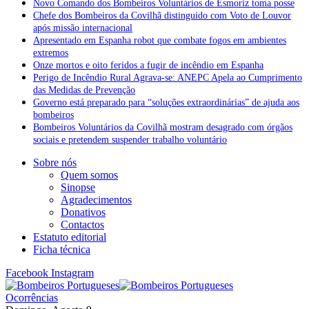
Novo Comando dos Bombeiros Voluntários de Esmoriz toma posse
Chefe dos Bombeiros da Covilhã distinguido com Voto de Louvor
após missão internacional
Apresentado em Espanha robot que combate fogos em ambientes
extremos
Onze mortos e oito feridos a fugir de incêndio em Espanha
Perigo de Incêndio Rural Agrava-se: ANEPC Apela ao Cumprimento
das Medidas de Prevenção
Governo está preparado para “soluções extraordinárias” de ajuda aos
bombeiros
Bombeiros Voluntários da Covilhã mostram desagrado com órgãos
sociais e pretendem suspender trabalho voluntário
Sobre nós
Quem somos
Sinopse
Agradecimentos
Donativos
Contactos
Estatuto editorial
Ficha técnica
Facebook
Instagram
Ocorrências