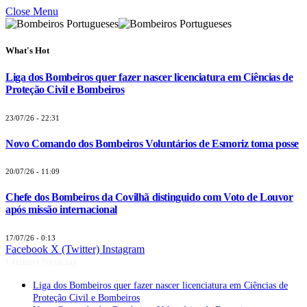
Close Menu
What's Hot
Liga dos Bombeiros quer fazer nascer licenciatura em Ciências de
Proteção Civil e Bombeiros
23/07/26 - 22:31
Novo Comando dos Bombeiros Voluntários de Esmoriz toma posse
20/07/26 - 11:09
Chefe dos Bombeiros da Covilhã distinguido com Voto de Louvor
após missão internacional
17/07/26 - 0:13
Facebook
X (Twitter)
Instagram
Últimas Notícias
Liga dos Bombeiros quer fazer nascer licenciatura em Ciências de
Proteção Civil e Bombeiros