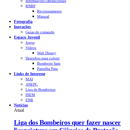
Informações Operacionais
RNBP
Recenseamento
Manual
Fotografia
Inovações
Guias de comando
Espaço Juvenil
Jogos
Videos
Walt Disney
Desenhos para colorir
Bombeiro Sam
Patrulha Pata
Links de Interesse
MAI
ANEPC
Liga de Bombeiros
INEM
ENB
Notícias
Atual
Liga dos Bombeiros quer fazer nascer