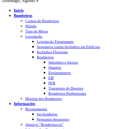
Domingo, Agosto 9
Início
Bombeiros
Corpos de Bombeiros
Missão
Tipo de Meios
Legislação
Legislação Estruturante
Segurança contra Incêndios em Edificios
Incêndios Florestais
Bombeiros
Subsídios e Apoios
Quartéis
Equipamentos
EIP
FEB
Transporte de Doentes
Bombeiros Profissionais
História dos Bombeiros
Informações
Recrutamento
Ser bombeiro
Perguntas frequentes
Arquivo “Bombeiros.pt”