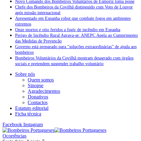
Novo Comando dos Bombeiros Voluntários de Esmoriz toma posse
Chefe dos Bombeiros da Covilhã distinguido com Voto de Louvor
após missão internacional
Apresentado em Espanha robot que combate fogos em ambientes
extremos
Onze mortos e oito feridos a fugir de incêndio em Espanha
Perigo de Incêndio Rural Agrava-se: ANEPC Apela ao Cumprimento
das Medidas de Prevenção
Governo está preparado para “soluções extraordinárias” de ajuda aos
bombeiros
Bombeiros Voluntários da Covilhã mostram desagrado com órgãos
sociais e pretendem suspender trabalho voluntário
Sobre nós
Quem somos
Sinopse
Agradecimentos
Donativos
Contactos
Estatuto editorial
Ficha técnica
Facebook
Instagram
Ocorrências