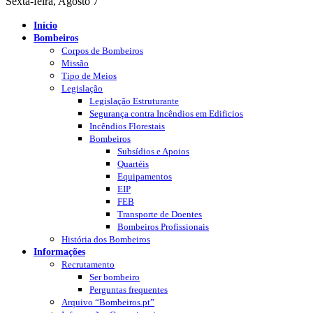
Sexta-feira, Agosto 7
Início
Bombeiros
Corpos de Bombeiros
Missão
Tipo de Meios
Legislação
Legislação Estruturante
Segurança contra Incêndios em Edificios
Incêndios Florestais
Bombeiros
Subsídios e Apoios
Quartéis
Equipamentos
EIP
FEB
Transporte de Doentes
Bombeiros Profissionais
História dos Bombeiros
Informações
Recrutamento
Ser bombeiro
Perguntas frequentes
Arquivo “Bombeiros.pt”