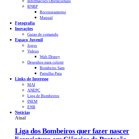
Informações Operacionais
RNBP
Recenseamento
Manual
Fotografia
Inovações
Guias de comando
Espaço Juvenil
Jogos
Videos
Walt Disney
Desenhos para colorir
Bombeiro Sam
Patrulha Pata
Links de Interesse
MAI
ANEPC
Liga de Bombeiros
INEM
ENB
Notícias
Atual
Liga dos Bombeiros quer fazer nascer