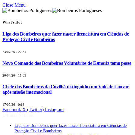
Close Menu
What's Hot
Liga dos Bombeiros quer fazer nascer licenciatura em Ciências de
Proteção Civil e Bombeiros
23/07/26 - 22:31
Novo Comando dos Bombeiros Voluntários de Esmoriz toma posse
20/07/26 - 11:09
Chefe dos Bombeiros da Covilhã distinguido com Voto de Louvor
após missão internacional
17/07/26 - 0:13
Facebook
X (Twitter)
Instagram
Últimas Notícias
Liga dos Bombeiros quer fazer nascer licenciatura em Ciências de
Proteção Civil e Bombeiros