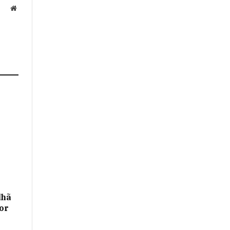
Website
lhã
or