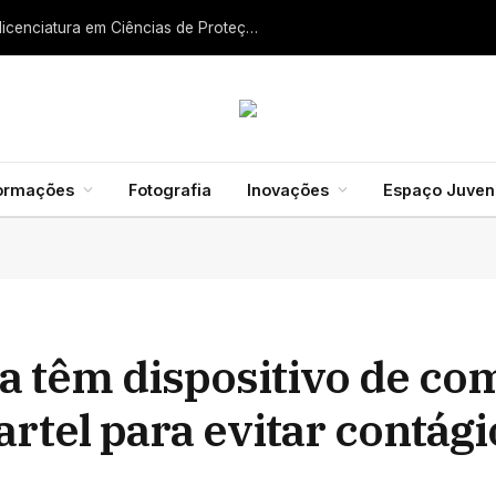
Liga dos Bombeiros quer fazer nascer licenciatura em Ciências de Proteção Civil e Bombeiros
formações
Fotografia
Inovações
Espaço Juveni
 têm dispositivo de co
artel para evitar contági