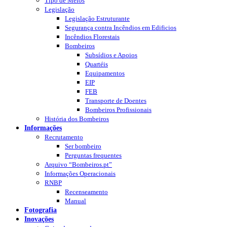
Tipo de Meios
Legislação
Legislação Estruturante
Segurança contra Incêndios em Edificios
Incêndios Florestais
Bombeiros
Subsídios e Apoios
Quartéis
Equipamentos
EIP
FEB
Transporte de Doentes
Bombeiros Profissionais
História dos Bombeiros
Informações
Recrutamento
Ser bombeiro
Perguntas frequentes
Arquivo “Bombeiros.pt”
Informações Operacionais
RNBP
Recenseamento
Manual
Fotografia
Inovações