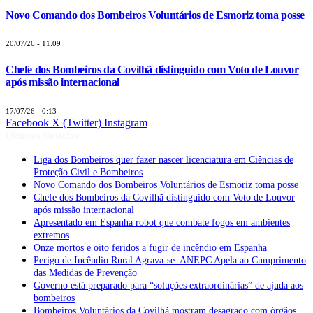
Novo Comando dos Bombeiros Voluntários de Esmoriz toma posse
20/07/26 - 11:09
Chefe dos Bombeiros da Covilhã distinguido com Voto de Louvor
após missão internacional
17/07/26 - 0:13
Facebook
X (Twitter)
Instagram
Últimas Notícias
Liga dos Bombeiros quer fazer nascer licenciatura em Ciências de
Proteção Civil e Bombeiros
Novo Comando dos Bombeiros Voluntários de Esmoriz toma posse
Chefe dos Bombeiros da Covilhã distinguido com Voto de Louvor
após missão internacional
Apresentado em Espanha robot que combate fogos em ambientes
extremos
Onze mortos e oito feridos a fugir de incêndio em Espanha
Perigo de Incêndio Rural Agrava-se: ANEPC Apela ao Cumprimento
das Medidas de Prevenção
Governo está preparado para “soluções extraordinárias” de ajuda aos
bombeiros
Bombeiros Voluntários da Covilhã mostram desagrado com órgãos