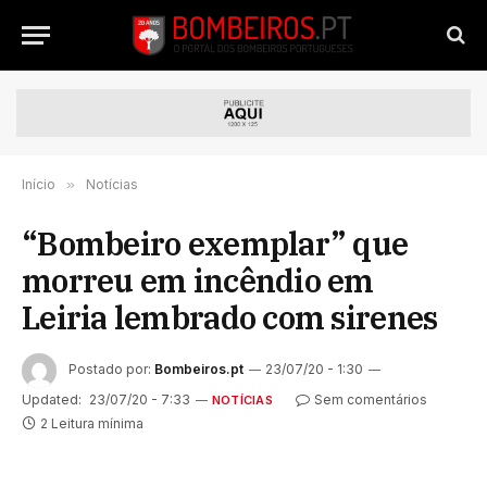
Início
»
Notícias
“Bombeiro exemplar” que
morreu em incêndio em
Leiria lembrado com sirenes
Postado por:
Bombeiros.pt
23/07/20 - 1:30
Updated:
23/07/20 - 7:33
Sem comentários
NOTÍCIAS
2 Leitura mínima