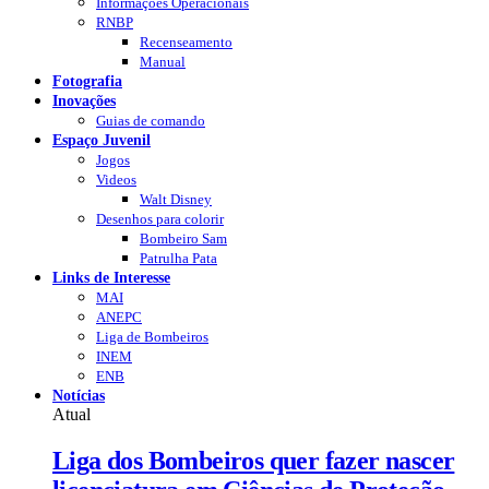
Informações Operacionais
RNBP
Recenseamento
Manual
Fotografia
Inovações
Guias de comando
Espaço Juvenil
Jogos
Videos
Walt Disney
Desenhos para colorir
Bombeiro Sam
Patrulha Pata
Links de Interesse
MAI
ANEPC
Liga de Bombeiros
INEM
ENB
Notícias
Atual
Liga dos Bombeiros quer fazer nascer