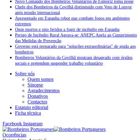
Novo Comando dos Bombeiros Voluntários de Esmoriz toma posse
Chefe dos Bombeiros da Covilhã distinguido com Voto de Louvor
após missão internacional
Apresentado em Espanha robot que combate fogos em ambientes
extremos
Onze mortos e oito feridos a fugir de incêndio em Espanha
Perigo de Incêndio Rural Agrava-se: ANEPC Apela ao Cumprimento
das Medidas de Prevenção
Governo está preparado para “soluções extraordinárias” de ajuda aos
bombeiros
Bombeiros Voluntários da Covilhã mostram desagrado com órgãos
sociais e pretendem suspender trabalho voluntário
Sobre nós
Quem somos
Sinopse
Agradecimentos
Donativos
Contactos
Estatuto editorial
Ficha técnica
Facebook
Instagram
Ocorrências