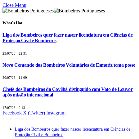
Close Menu
What's Hot
Liga dos Bombeiros quer fazer nascer licenciatura em Ciências de
Proteção Civil e Bombeiros
23/07/26 - 22:31
Novo Comando dos Bombeiros Voluntários de Esmoriz toma posse
20/07/26 - 11:09
Chefe dos Bombeiros da Covilhã distinguido com Voto de Louvor
após missão internacional
17/07/26 - 0:13
Facebook
X (Twitter)
Instagram
Últimas Notícias
Liga dos Bombeiros quer fazer nascer licenciatura em Ciências de
Proteção Civil e Bombeiros