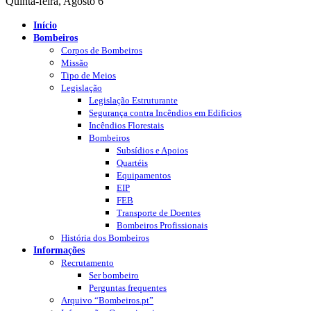
Quinta-feira, Agosto 6
Início
Bombeiros
Corpos de Bombeiros
Missão
Tipo de Meios
Legislação
Legislação Estruturante
Segurança contra Incêndios em Edificios
Incêndios Florestais
Bombeiros
Subsídios e Apoios
Quartéis
Equipamentos
EIP
FEB
Transporte de Doentes
Bombeiros Profissionais
História dos Bombeiros
Informações
Recrutamento
Ser bombeiro
Perguntas frequentes
Arquivo “Bombeiros.pt”