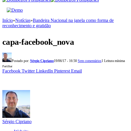
Início
»
Notícias
»
Bandeira Nacional na janela como forma de
reconhecimento e gratidão
capa-facebook_nova
Postado por:
Sérgio Cipriano
19/06/17 - 16:50
Sem comentários
1 Leitura mínima
Partilhar
Facebook
Twitter
LinkedIn
Pinterest
Email
Sérgio Cipriano