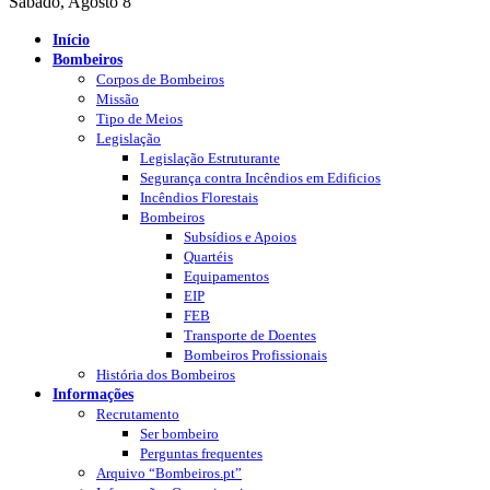
Sábado, Agosto 8
Início
Bombeiros
Corpos de Bombeiros
Missão
Tipo de Meios
Legislação
Legislação Estruturante
Segurança contra Incêndios em Edificios
Incêndios Florestais
Bombeiros
Subsídios e Apoios
Quartéis
Equipamentos
EIP
FEB
Transporte de Doentes
Bombeiros Profissionais
História dos Bombeiros
Informações
Recrutamento
Ser bombeiro
Perguntas frequentes
Arquivo “Bombeiros.pt”