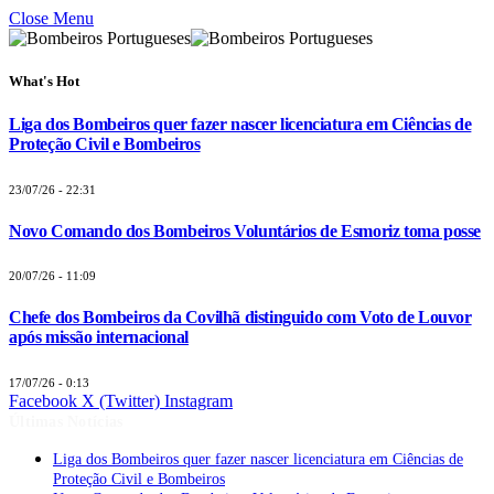
Close Menu
What's Hot
Liga dos Bombeiros quer fazer nascer licenciatura em Ciências de
Proteção Civil e Bombeiros
23/07/26 - 22:31
Novo Comando dos Bombeiros Voluntários de Esmoriz toma posse
20/07/26 - 11:09
Chefe dos Bombeiros da Covilhã distinguido com Voto de Louvor
após missão internacional
17/07/26 - 0:13
Facebook
X (Twitter)
Instagram
Últimas Notícias
Liga dos Bombeiros quer fazer nascer licenciatura em Ciências de
Proteção Civil e Bombeiros