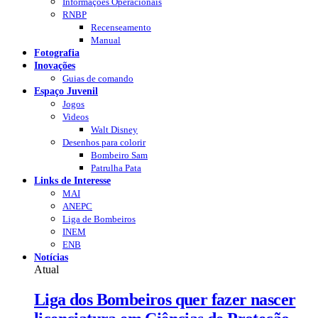
Informações Operacionais
RNBP
Recenseamento
Manual
Fotografia
Inovações
Guias de comando
Espaço Juvenil
Jogos
Videos
Walt Disney
Desenhos para colorir
Bombeiro Sam
Patrulha Pata
Links de Interesse
MAI
ANEPC
Liga de Bombeiros
INEM
ENB
Notícias
Atual
Liga dos Bombeiros quer fazer nascer