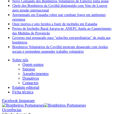
Novo Comando dos Bombeiros Voluntários de Esmoriz toma posse
Chefe dos Bombeiros da Covilhã distinguido com Voto de Louvor
após missão internacional
Apresentado em Espanha robot que combate fogos em ambientes
extremos
Onze mortos e oito feridos a fugir de incêndio em Espanha
Perigo de Incêndio Rural Agrava-se: ANEPC Apela ao Cumprimento
das Medidas de Prevenção
Governo está preparado para “soluções extraordinárias” de ajuda aos
bombeiros
Bombeiros Voluntários da Covilhã mostram desagrado com órgãos
sociais e pretendem suspender trabalho voluntário
Sobre nós
Quem somos
Sinopse
Agradecimentos
Donativos
Contactos
Estatuto editorial
Ficha técnica
Facebook
Instagram
Ocorrências