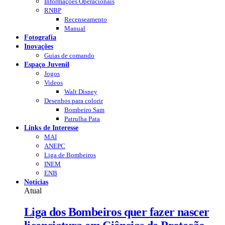
Informações Operacionais
RNBP
Recenseamento
Manual
Fotografia
Inovações
Guias de comando
Espaço Juvenil
Jogos
Videos
Walt Disney
Desenhos para colorir
Bombeiro Sam
Patrulha Pata
Links de Interesse
MAI
ANEPC
Liga de Bombeiros
INEM
ENB
Notícias
Atual
Liga dos Bombeiros quer fazer nascer