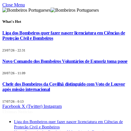
Close Menu
What's Hot
Liga dos Bombeiros quer fazer nascer licenciatura em Ciências de
Proteção Civil e Bombeiros
23/07/26 - 22:31
Novo Comando dos Bombeiros Voluntários de Esmoriz toma posse
20/07/26 - 11:09
Chefe dos Bombeiros da Covilhã distinguido com Voto de Louvor
após missão internacional
17/07/26 - 0:13
Facebook
X (Twitter)
Instagram
Últimas Notícias
Liga dos Bombeiros quer fazer nascer licenciatura em Ciências de
Proteção Civil e Bombeiros