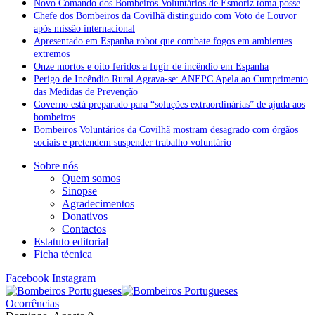
Novo Comando dos Bombeiros Voluntários de Esmoriz toma posse
Chefe dos Bombeiros da Covilhã distinguido com Voto de Louvor
após missão internacional
Apresentado em Espanha robot que combate fogos em ambientes
extremos
Onze mortos e oito feridos a fugir de incêndio em Espanha
Perigo de Incêndio Rural Agrava-se: ANEPC Apela ao Cumprimento
das Medidas de Prevenção
Governo está preparado para “soluções extraordinárias” de ajuda aos
bombeiros
Bombeiros Voluntários da Covilhã mostram desagrado com órgãos
sociais e pretendem suspender trabalho voluntário
Sobre nós
Quem somos
Sinopse
Agradecimentos
Donativos
Contactos
Estatuto editorial
Ficha técnica
Facebook
Instagram
Ocorrências