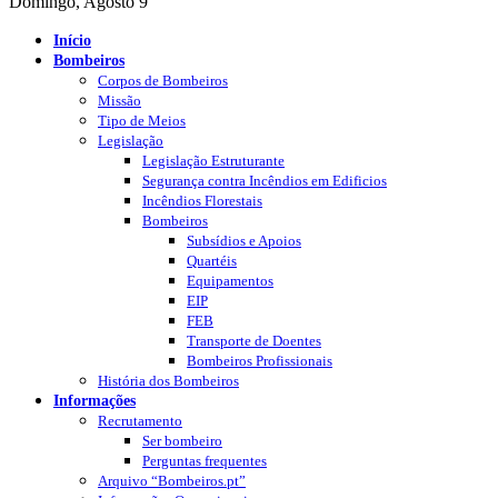
Domingo, Agosto 9
Início
Bombeiros
Corpos de Bombeiros
Missão
Tipo de Meios
Legislação
Legislação Estruturante
Segurança contra Incêndios em Edificios
Incêndios Florestais
Bombeiros
Subsídios e Apoios
Quartéis
Equipamentos
EIP
FEB
Transporte de Doentes
Bombeiros Profissionais
História dos Bombeiros
Informações
Recrutamento
Ser bombeiro
Perguntas frequentes
Arquivo “Bombeiros.pt”