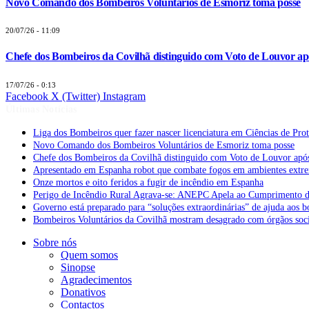
Novo Comando dos Bombeiros Voluntários de Esmoriz toma posse
20/07/26 - 11:09
Chefe dos Bombeiros da Covilhã distinguido com Voto de Louvor apó
17/07/26 - 0:13
Facebook
X (Twitter)
Instagram
Últimas Notícias
Liga dos Bombeiros quer fazer nascer licenciatura em Ciências de Pro
Novo Comando dos Bombeiros Voluntários de Esmoriz toma posse
Chefe dos Bombeiros da Covilhã distinguido com Voto de Louvor após
Apresentado em Espanha robot que combate fogos em ambientes extr
Onze mortos e oito feridos a fugir de incêndio em Espanha
Perigo de Incêndio Rural Agrava-se: ANEPC Apela ao Cumprimento d
Governo está preparado para “soluções extraordinárias” de ajuda aos 
Bombeiros Voluntários da Covilhã mostram desagrado com órgãos socia
Sobre nós
Quem somos
Sinopse
Agradecimentos
Donativos
Contactos