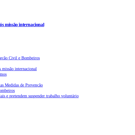
s missão internacional
teção Civil e Bombeiros
 missão internacional
emos
as Medidas de Prevenção
bombeiros
is e pretendem suspender trabalho voluntário