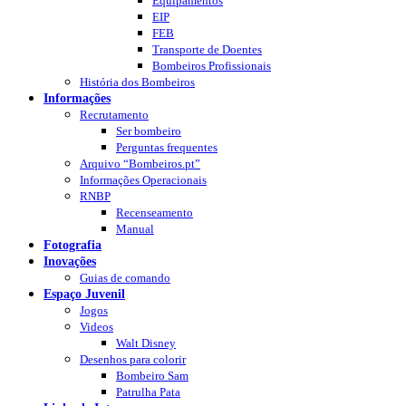
Equipamentos
EIP
FEB
Transporte de Doentes
Bombeiros Profissionais
História dos Bombeiros
Informações
Recrutamento
Ser bombeiro
Perguntas frequentes
Arquivo “Bombeiros.pt”
Informações Operacionais
RNBP
Recenseamento
Manual
Fotografia
Inovações
Guias de comando
Espaço Juvenil
Jogos
Videos
Walt Disney
Desenhos para colorir
Bombeiro Sam
Patrulha Pata