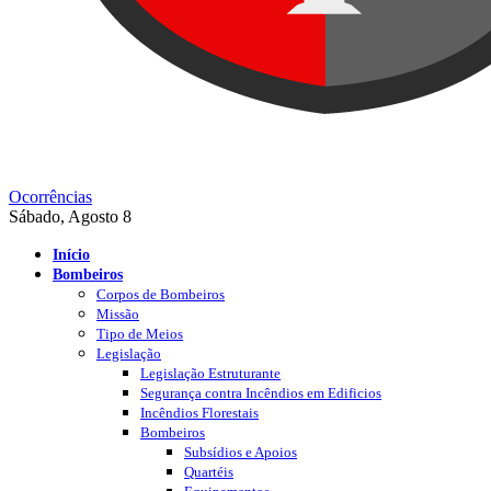
Ocorrências
Sábado, Agosto 8
Início
Bombeiros
Corpos de Bombeiros
Missão
Tipo de Meios
Legislação
Legislação Estruturante
Segurança contra Incêndios em Edificios
Incêndios Florestais
Bombeiros
Subsídios e Apoios
Quartéis