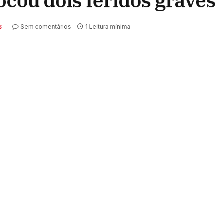
cou dois feridos graves
Sem comentários
1 Leitura mínima
S