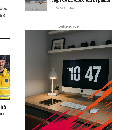
fugir de incêndio em Espanha
10/07/26 - 10:14
 dos
a a
publicidade
lhã
or