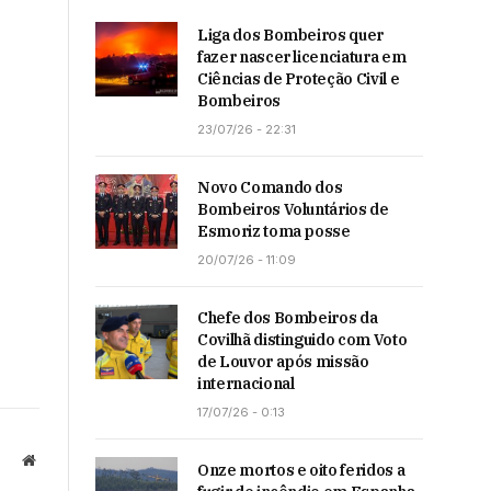
Liga dos Bombeiros quer
fazer nascer licenciatura em
Ciências de Proteção Civil e
Bombeiros
23/07/26 - 22:31
Novo Comando dos
Bombeiros Voluntários de
Esmoriz toma posse
20/07/26 - 11:09
Chefe dos Bombeiros da
Covilhã distinguido com Voto
de Louvor após missão
internacional
17/07/26 - 0:13
Website
Onze mortos e oito feridos a