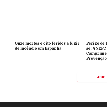
Onze mortos e oito feridos a fugir
Perigo de 
de incêndio em Espanha
se: ANEPC
Cumprimen
Prevenção
ADIC