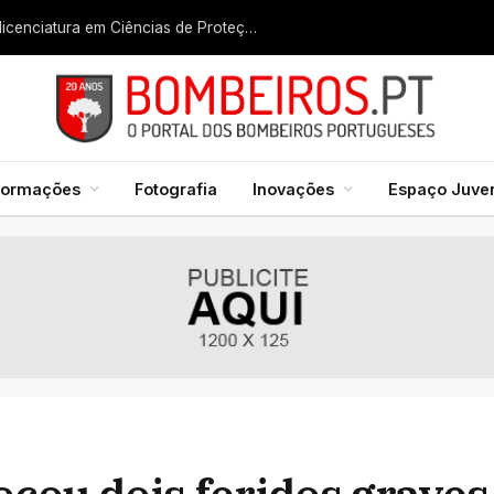
Liga dos Bombeiros quer fazer nascer licenciatura em Ciências de Proteção Civil e Bombeiros
formações
Fotografia
Inovações
Espaço Juven