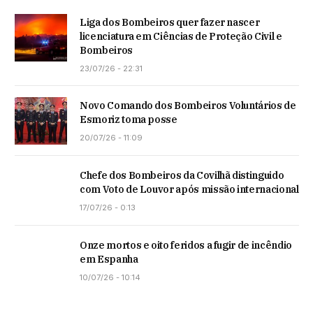
Liga dos Bombeiros quer fazer nascer
licenciatura em Ciências de Proteção Civil e
Bombeiros
23/07/26 - 22:31
Novo Comando dos Bombeiros Voluntários de
Esmoriz toma posse
20/07/26 - 11:09
Chefe dos Bombeiros da Covilhã distinguido
com Voto de Louvor após missão internacional
17/07/26 - 0:13
Onze mortos e oito feridos a fugir de incêndio
em Espanha
10/07/26 - 10:14