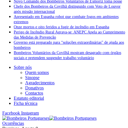
Novo Comando dos Bombeiros Voluntários de Esmoriz toma posse
Chefe dos Bombeiros da Covilhã distinguido com Voto de Louvor
após missão internacional
Apresentado em Espanha robot que combate fogos em ambientes
extremos
Onze mortos e oito feridos a fugir de incêndio em Espanha
Perigo de Incêndio Rural Agrava-se: ANEPC Apela ao Cumprimento
das Medidas de Prevenção
Governo está preparado para “soluções extraordinárias” de ajuda aos
bombeiros
Bombeiros Voluntários da Covilhã mostram desagrado com órgãos
sociais e pretendem suspender trabalho voluntário
Sobre nós
Quem somos
Sinopse
Agradecimentos
Donativos
Contactos
Estatuto editorial
Ficha técnica
Facebook
Instagram
Ocorrências