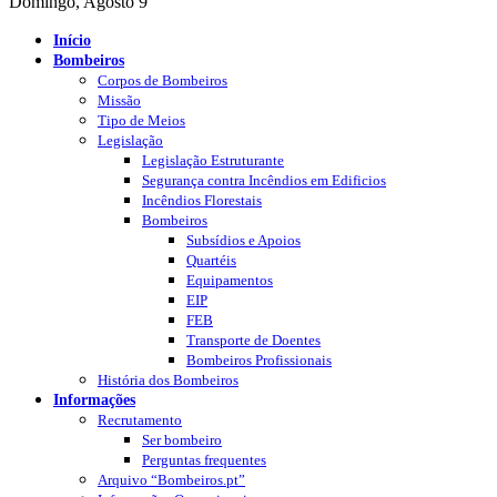
Domingo, Agosto 9
Início
Bombeiros
Corpos de Bombeiros
Missão
Tipo de Meios
Legislação
Legislação Estruturante
Segurança contra Incêndios em Edificios
Incêndios Florestais
Bombeiros
Subsídios e Apoios
Quartéis
Equipamentos
EIP
FEB
Transporte de Doentes
Bombeiros Profissionais
História dos Bombeiros
Informações
Recrutamento
Ser bombeiro
Perguntas frequentes
Arquivo “Bombeiros.pt”