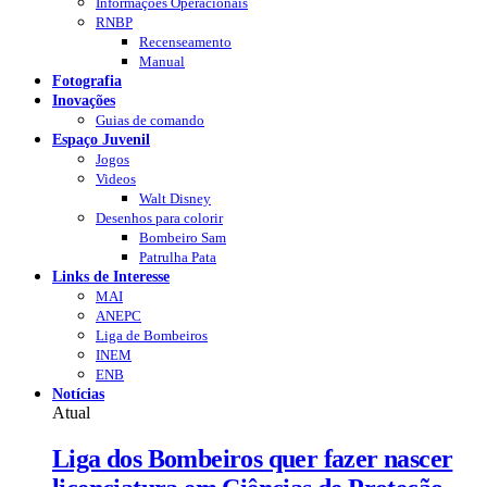
Informações Operacionais
RNBP
Recenseamento
Manual
Fotografia
Inovações
Guias de comando
Espaço Juvenil
Jogos
Videos
Walt Disney
Desenhos para colorir
Bombeiro Sam
Patrulha Pata
Links de Interesse
MAI
ANEPC
Liga de Bombeiros
INEM
ENB
Notícias
Atual
Liga dos Bombeiros quer fazer nascer