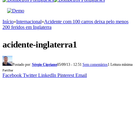
Início
»
Internacional
»
Acidente com 100 carros deixa pelo menos
200 feridos em Inglaterra
acidente-inglaterra1
Postado por:
Sérgio Cipriano
05/09/13 - 12:51
Sem comentários
1 Leitura mínima
Partilhar
Facebook
Twitter
LinkedIn
Pinterest
Email