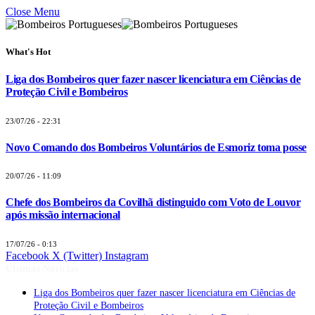
Close Menu
What's Hot
Liga dos Bombeiros quer fazer nascer licenciatura em Ciências de
Proteção Civil e Bombeiros
23/07/26 - 22:31
Novo Comando dos Bombeiros Voluntários de Esmoriz toma posse
20/07/26 - 11:09
Chefe dos Bombeiros da Covilhã distinguido com Voto de Louvor
após missão internacional
17/07/26 - 0:13
Facebook
X (Twitter)
Instagram
Últimas Notícias
Liga dos Bombeiros quer fazer nascer licenciatura em Ciências de
Proteção Civil e Bombeiros