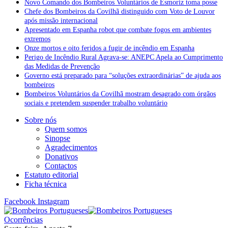
Novo Comando dos Bombeiros Voluntários de Esmoriz toma posse
Chefe dos Bombeiros da Covilhã distinguido com Voto de Louvor
após missão internacional
Apresentado em Espanha robot que combate fogos em ambientes
extremos
Onze mortos e oito feridos a fugir de incêndio em Espanha
Perigo de Incêndio Rural Agrava-se: ANEPC Apela ao Cumprimento
das Medidas de Prevenção
Governo está preparado para “soluções extraordinárias” de ajuda aos
bombeiros
Bombeiros Voluntários da Covilhã mostram desagrado com órgãos
sociais e pretendem suspender trabalho voluntário
Sobre nós
Quem somos
Sinopse
Agradecimentos
Donativos
Contactos
Estatuto editorial
Ficha técnica
Facebook
Instagram
Ocorrências