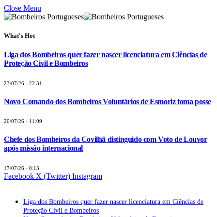
Close Menu
What's Hot
Liga dos Bombeiros quer fazer nascer licenciatura em Ciências de
Proteção Civil e Bombeiros
23/07/26 - 22:31
Novo Comando dos Bombeiros Voluntários de Esmoriz toma posse
20/07/26 - 11:09
Chefe dos Bombeiros da Covilhã distinguido com Voto de Louvor
após missão internacional
17/07/26 - 0:13
Facebook
X (Twitter)
Instagram
Últimas Notícias
Liga dos Bombeiros quer fazer nascer licenciatura em Ciências de
Proteção Civil e Bombeiros