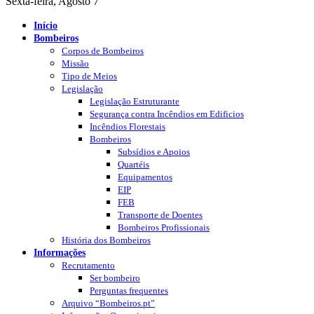
Sexta-feira, Agosto 7
Início
Bombeiros
Corpos de Bombeiros
Missão
Tipo de Meios
Legislação
Legislação Estruturante
Segurança contra Incêndios em Edificios
Incêndios Florestais
Bombeiros
Subsídios e Apoios
Quartéis
Equipamentos
EIP
FEB
Transporte de Doentes
Bombeiros Profissionais
História dos Bombeiros
Informações
Recrutamento
Ser bombeiro
Perguntas frequentes
Arquivo “Bombeiros.pt”