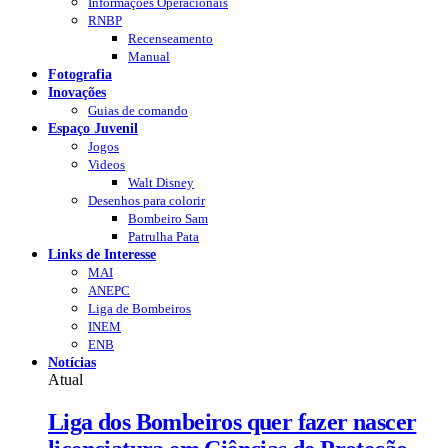
Informações Operacionais
RNBP
Recenseamento
Manual
Fotografia
Inovações
Guias de comando
Espaço Juvenil
Jogos
Videos
Walt Disney
Desenhos para colorir
Bombeiro Sam
Patrulha Pata
Links de Interesse
MAI
ANEPC
Liga de Bombeiros
INEM
ENB
Notícias
Atual
Liga dos Bombeiros quer fazer nascer