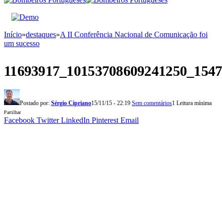
Início
»
destaques
»
A II Conferência Nacional de Comunicação foi
um sucesso
11693917_10153708609241250_154
Postado por:
Sérgio Cipriano
15/11/15 - 22:19
Sem comentários
1 Leitura mínima
Partilhar
Facebook
Twitter
LinkedIn
Pinterest
Email